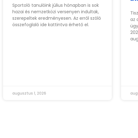
Sportoló tanulóink július hónapban is sok
hazai és nemzetközi versenyen indultak,
Tis
szerepeltek eredményesen. Az erről szóló
az 
összefoglaló ide kattintva érhető el.
ügy
202
aug
augusztus 1, 2026
aug