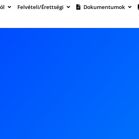
ól
Felvételi/Érettségi
Dokumentumok