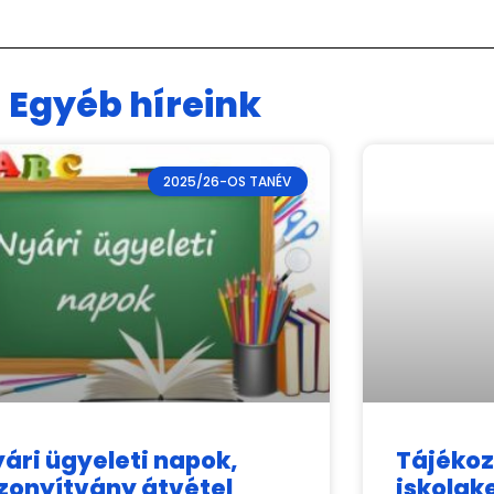
Egyéb híreink
2025/26-OS TANÉV
ári ügyeleti napok,
Tájékoz
zonyítvány átvétel
iskolak