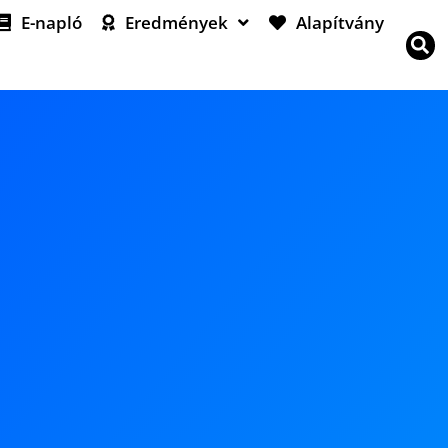
E-napló
Eredmények
Alapítvány