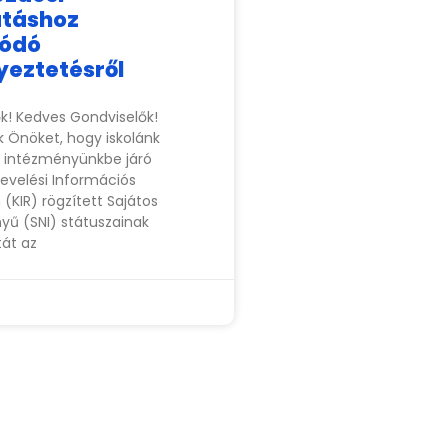
táshoz
lódó
eztetésről
ők! Kedves Gondviselők!
k Önöket, hogy iskolánk
z intézményünkbe járó
evelési Információs
(KIR) rögzített Sajátos
nyű (SNI) státuszainak
tát az