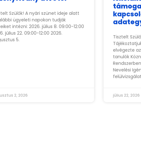
támoga
kapcso
ztelt Szülők! A nyári szünet ideje alatt
alábbi ügyeleti napokon tudják
adategy
eiket intézni: 2026. július 8. 09:00-12:00
6. július 22. 09:00-12:00 2026.
Tisztelt Szül
usztus 5.
Tájékoztatju
elvégezte a
tanulók Közn
Rendszerben 
Nevelési Igé
felülvizsgála
usztus 2, 2026
július 22, 2026