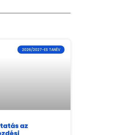
2026/2027-ES TANÉV
tatás az
ezdési