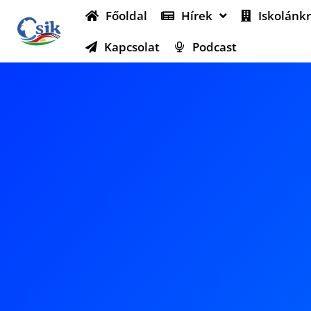
Főoldal
Hírek
Iskolánkr
Kapcsolat
Podcast