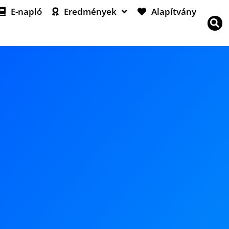
E-napló
Eredmények
Alapítvány