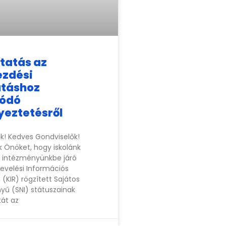
tatás az
ezdési
táshoz
lódó
eztetésről
ők! Kedves Gondviselők!
k Önöket, hogy iskolánk
z intézményünkbe járó
evelési Információs
(KIR) rögzített Sajátos
nyű (SNI) státuszainak
tát az