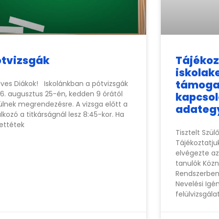
ótvizsgák
Tájékoz
iskolak
támoga
ves Diákok! Iskolánkban a pótvizsgák
6. augusztus 25-én, kedden 9 órától
kapcso
ülnek megrendezésre. A vizsga előtt a
adategy
álkozó a titkárságnál lesz 8:45-kor. Ha
ettétek
Tisztelt Szül
Tájékoztatju
elvégezte a
tanulók Közn
Rendszerben 
Nevelési Igé
felülvizsgála