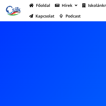
Főoldal
Hírek
Iskolánkr
Kapcsolat
Podcast