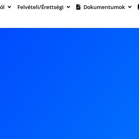
ól
Felvételi/Érettségi
Dokumentumok