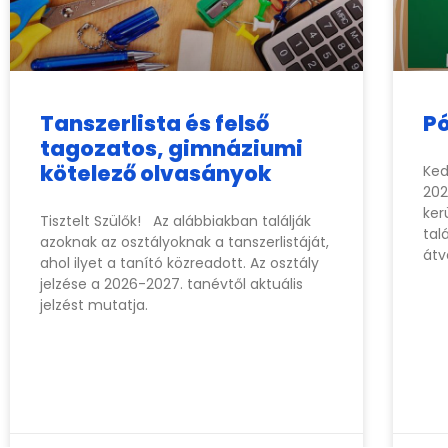
Tanszerlista és felső
P
tagozatos, gimnáziumi
kötelező olvasányok
Ked
202
ker
Tisztelt Szülők! Az alábbiakban találják
tal
azoknak az osztályoknak a tanszerlistáját,
átv
ahol ilyet a tanító közreadott. Az osztály
jelzése a 2026-2027. tanévtől aktuális
jelzést mutatja.