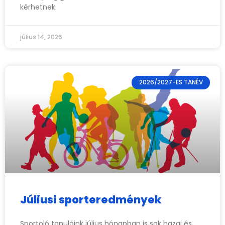
kérhetnek.
július 14, 2026
2026/2027-ES TANÉV
Júliusi sporteredmények
Sportoló tanulóink július hónapban is sok hazai és