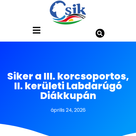
Siker a III. korcsoportos,
II. kerületi Labdarúgó
Diákkupán
április 24, 2026