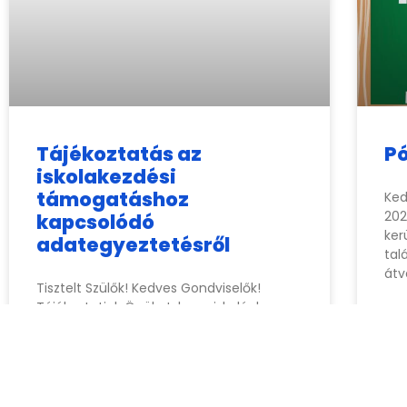
Tájékoztatás az
P
iskolakezdési
támogatáshoz
Ked
202
kapcsolódó
ker
adategyeztetésről
tal
átv
Tisztelt Szülők! Kedves Gondviselők!
Tájékoztatjuk Önöket, hogy iskolánk
elvégezte az intézményünkbe járó
tanulók Köznevelési Információs
Rendszerben (KIR) rögzített Sajátos
Nevelési Igényű (SNI) státuszainak
felülvizsgálatát az