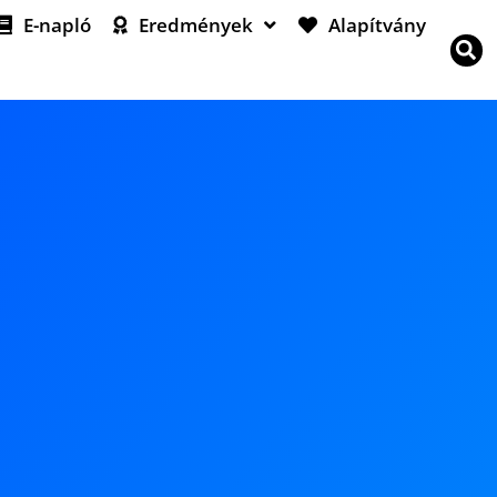
E-napló
Eredmények
Alapítvány