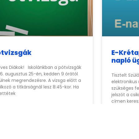
ótvizsgák
E-Kréta
napló ü
ves Diákok! Iskolánkban a pótvizsgák
6. augusztus 25-én, kedden 9 órától
Tisztelt Szü
ülnek megrendezésre. A vizsga előtt a
elektronikus
álkozó a titkárságnál lesz 8:45-kor. Ha
szükséges fe
ettétek
jelszót a
csi
címen keresz