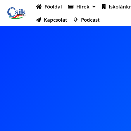
Főoldal
Hírek
Iskolánkr
Kapcsolat
Podcast