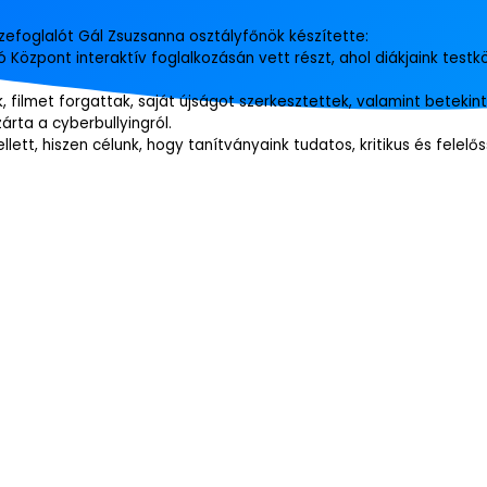
zefoglalót Gál Zsuzsanna osztályfőnök készítette:
 Központ interaktív foglalkozásán vett részt, ahol diákjaink tes
 filmet forgattak, saját újságot szerkesztettek, valamint betekint
árta a cyberbullyingról.
ett, hiszen célunk, hogy tanítványaink tudatos, kritikus és felel