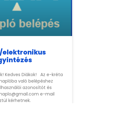
/elektronikus
gyintézés
lők! Kedves Diákok! Az e-kréta
 naplóba való belépéshez
lhasználói azonosítót és
knaplo@gmail.com
e-mail
tül kérhetnek.