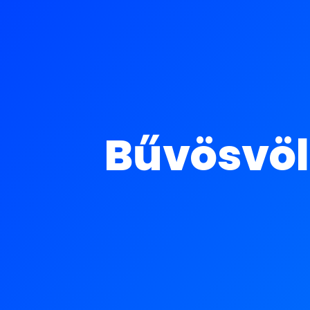
Bűvösvölg