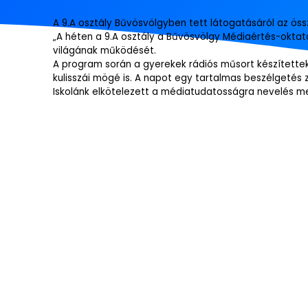
A 9.A osztály Bűvösvölgyben tett látogatásáról az öss
„A héten a 9.A osztály a Bűvösvölgy Médiaértés-oktató
világának működését.
A program során a gyerekek rádiós műsort készítettek,
kulisszái mögé is. A napot egy tartalmas beszélgetés z
Iskolánk elkötelezett a médiatudatosságra nevelés mell