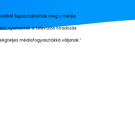
tközelből tapasztalhatták meg a média
ést nyerhettek a televíziós híradózás
ősségteljes médiafogyasztókká váljanak.”