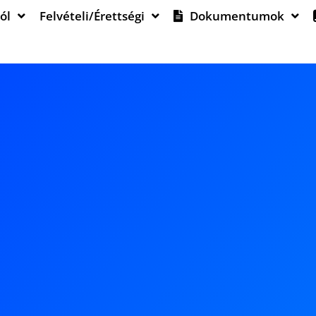
ól
Felvételi/Érettségi
Dokumentumok