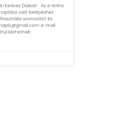
lők! Kedves Diákok! Az e-kréta
 naplóba való belépéshez
lhasználói azonosítót és
knaplo@gmail.com
e-mail
tül kérhetnek.