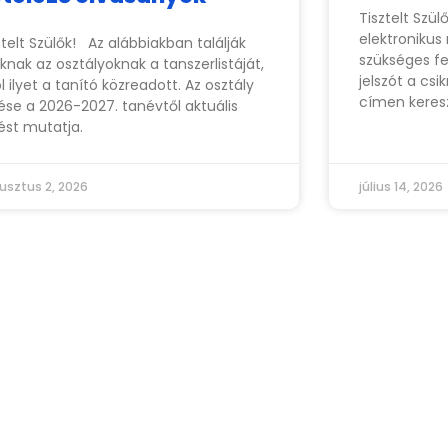
Tisztelt Szü
elektronikus
ztelt Szülők! Az alábbiakban találják
szükséges fe
knak az osztályoknak a tanszerlistáját,
jelszót a
csi
l ilyet a tanító közreadott. Az osztály
címen keresz
zése a 2026-2027. tanévtől aktuális
zést mutatja.
usztus 2, 2026
július 14, 2026