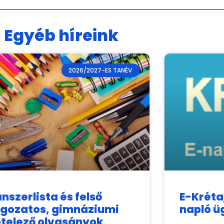
Egyéb híreink
2026/2027-ES TANÉV
nszerlista és felső
E-Kréta
agozatos, gimnáziumi
napló ü
telező olvasányok