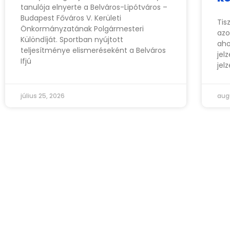
tanulója elnyerte a Belváros-Lipótváros –
Budapest Főváros V. Kerületi
Tis
Önkormányzatának Polgármesteri
azo
Különdíját. Sportban nyújtott
aho
teljesítménye elismeréseként a Belváros
jel
Ifjú
jel
július 25, 2026
aug