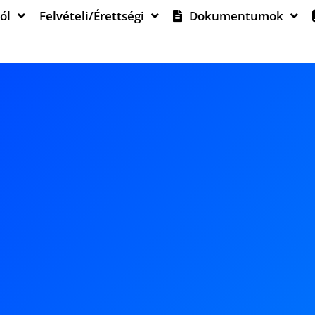
ól
Felvételi/Érettségi
Dokumentumok