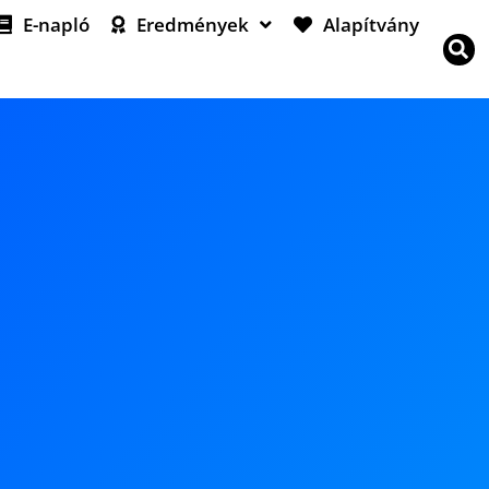
E-napló
Eredmények
Alapítvány