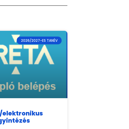
2026/2027-ES TANÉV
/elektronikus
gyintézés