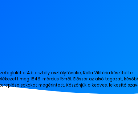
foglalót a 4.b osztály osztályfőnöke, Kalla Viktória készítette:
lékezett meg 1848. március 15-ről. Először az alsó tagozat, későb
replése sokakat megérintett. Köszönjük a kedves, lelkesítő szava