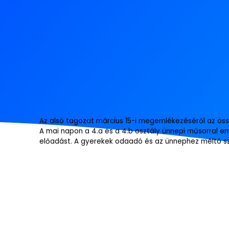
Az alsó tagozat március 15-i megemlékezéséről az össze
A mai napon a 4.a és a 4.b osztály ünnepi műsorral em
előadást. A gyerekek odaadó és az ünnephez méltó sze