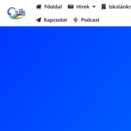
Főoldal
Hírek
Iskolánkr
Kapcsolat
Podcast