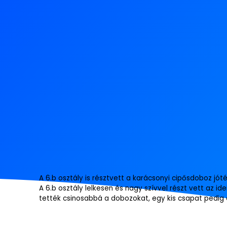
A 6.b osztály is résztvett a karácsonyi cipősdoboz jó
A 6.b osztály lelkesen és nagy szívvel részt vett az 
tették csinosabbá a dobozokat, egy kis csapat pedig e