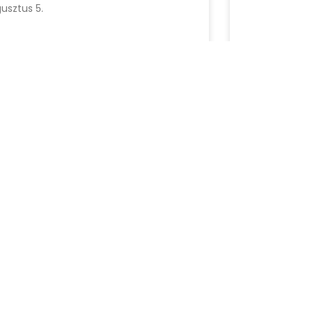
usztus 5.
usztus 2, 2026
augusztus 2, 