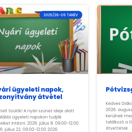
2025/26-OS TANÉV
ári ügyeleti napok,
Pótvizs
zonyítvány átvétel
Kedves Diáko
2026. augusz
ztelt Szülők! A nyári szünet ideje alatt
kerülnek meg
alábbi ügyeleti napokon tudják
találkozó a t
eiket intézni: 2026. július 8. 09:00-12:00
átvettétek
6. július 22. 09:00-12:00 2026.