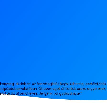
tékonysági akcióban. Az összefoglalót Nagy Adrienne, osztályfőnök 
idei cipősdoboz-akcióban. Öt csomagot állítottak össze a gyerekek
lvitte az átvehőhelyre. Jeligénk: „angyalszárnyak”.