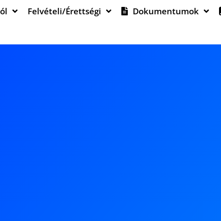
ól
Felvételi/Érettségi
Dokumentumok