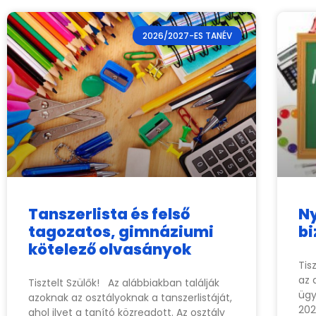
2026/2027-ES TANÉV
Tanszerlista és felső
Ny
tagozatos, gimnáziumi
bi
kötelező olvasányok
Tis
az 
Tisztelt Szülők! Az alábbiakban találják
ügy
azoknak az osztályoknak a tanszerlistáját,
202
ahol ilyet a tanító közreadott. Az osztály