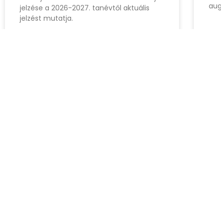
aug
jelzése a 2026-2027. tanévtől aktuális
jelzést mutatja.
augusztus 2, 2026
aug