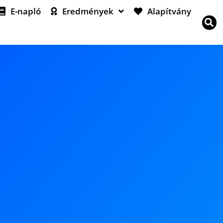
E-napló
Eredmények
Alapítvány