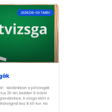
2025/26-OS TANÉV
gák
k! Iskolánkban a pótvizsgák
tus 25-én, kedden 9 órától
rendezésre. A vizsga előtt a
itkárságnál lesz 8:45-kor. Ha