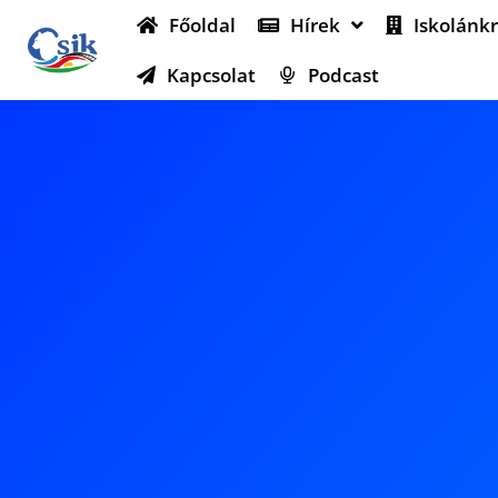
Főoldal
Hírek
Iskolánkr
Kapcsolat
Podcast