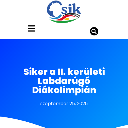
Siker a II. kerületi
Labdarúgó
Diákolimpián
szeptember 25, 2025