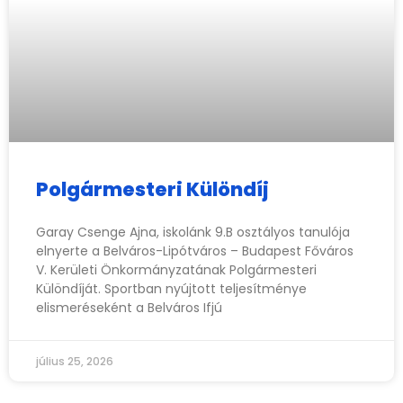
Polgármesteri Különdíj
Garay Csenge Ajna, iskolánk 9.B osztályos tanulója
elnyerte a Belváros-Lipótváros – Budapest Főváros
V. Kerületi Önkormányzatának Polgármesteri
Különdíját. Sportban nyújtott teljesítménye
elismeréseként a Belváros Ifjú
július 25, 2026