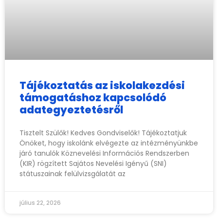
Tájékoztatás az iskolakezdési
támogatáshoz kapcsolódó
adategyeztetésről
Tisztelt Szülők! Kedves Gondviselők! Tájékoztatjuk
Önöket, hogy iskolánk elvégezte az intézményünkbe
járó tanulók Köznevelési Információs Rendszerben
(KIR) rögzített Sajátos Nevelési Igényű (SNI)
státuszainak felülvizsgálatát az
július 22, 2026