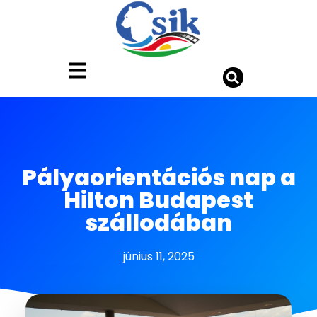
Pályaorientációs nap a
Hilton Budapest
szállodában
június 11, 2025