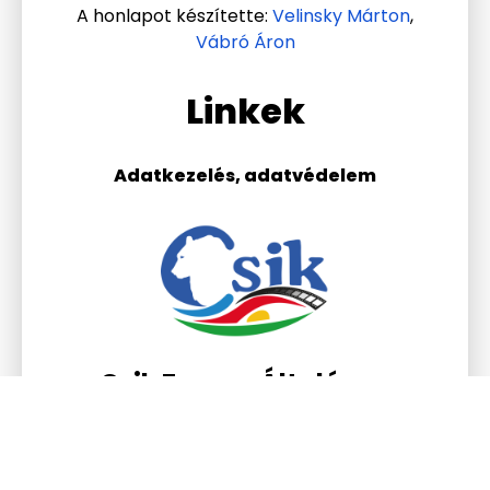
A honlapot készítette:
Velinsky Márton
,
Vábró Áron
Linkek
Adatkezelés, adatvédelem
Csik Ferenc Általános
Iskola és Gimnázium