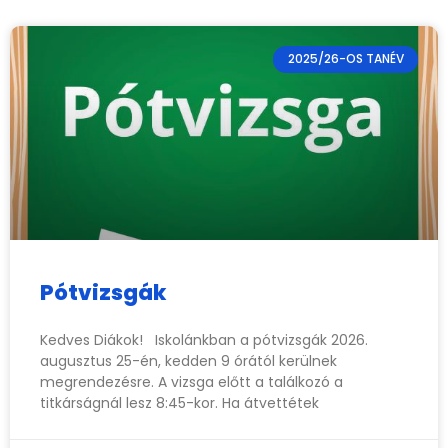
2025/26-OS TANÉV
Pótvizsgák
Kedves Diákok! Iskolánkban a pótvizsgák 2026.
augusztus 25-én, kedden 9 órától kerülnek
megrendezésre. A vizsga előtt a találkozó a
titkárságnál lesz 8:45-kor. Ha átvettétek