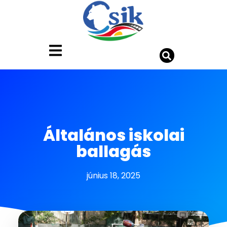
Általános iskolai
ballagás
június 18, 2025