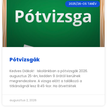
2025/26-OS TANÉV
Pótvizsgák
Kedves Diákok! Iskolánkban a pótvizsgák 2026.
augusztus 25-én, kedden 9 órától kerülnek
megrendezésre. A vizsga előtt a találkozó a
titkárságnál lesz 8:45-kor. Ha átvettétek
augusztus 2, 2026