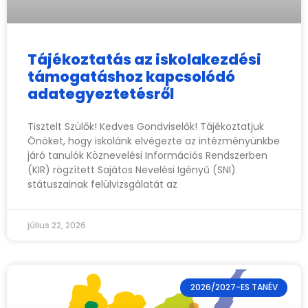
Tájékoztatás az iskolakezdési
támogatáshoz kapcsolódó
adategyeztetésről
Tisztelt Szülők! Kedves Gondviselők! Tájékoztatjuk
Önöket, hogy iskolánk elvégezte az intézményünkbe
járó tanulók Köznevelési Információs Rendszerben
(KIR) rögzített Sajátos Nevelési Igényű (SNI)
státuszainak felülvizsgálatát az
július 22, 2026
2026/2027-ES TANÉV