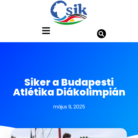
Siker a Budapesti
Atlétika Diákolimpián
május 9, 2025