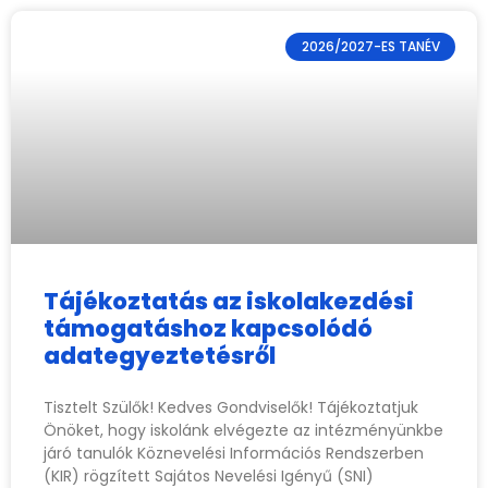
2026/2027-ES TANÉV
Tájékoztatás az iskolakezdési
támogatáshoz kapcsolódó
adategyeztetésről
Tisztelt Szülők! Kedves Gondviselők! Tájékoztatjuk
Önöket, hogy iskolánk elvégezte az intézményünkbe
járó tanulók Köznevelési Információs Rendszerben
(KIR) rögzített Sajátos Nevelési Igényű (SNI)