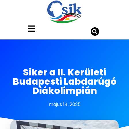
Siker a II. Kerületi
Budapesti Labdarúgó
Diákolimpián
május 14, 2025