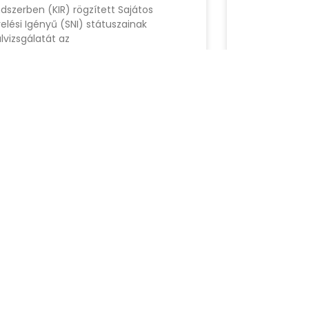
dszerben (KIR) rögzített Sajátos
elési Igényű (SNI) státuszainak
ülvizsgálatát az
us 22, 2026
augusztus 2, 