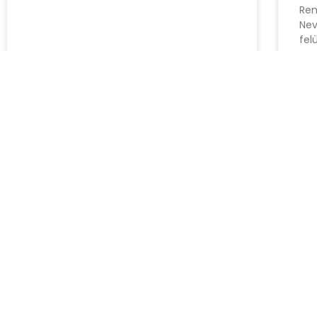
Ren
Nev
fel
július 25, 2026
júli