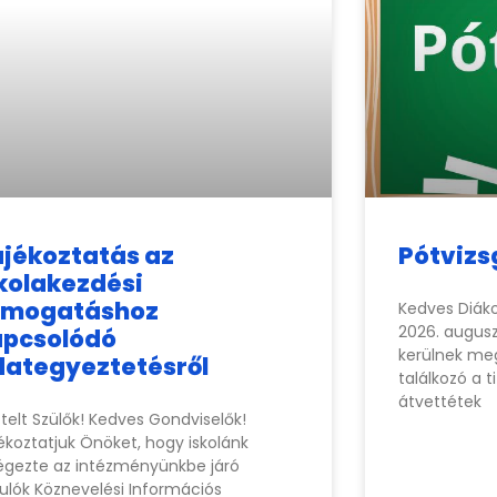
jékoztatás az
Pótvizs
kolakezdési
ámogatáshoz
Kedves Diáko
2026. augusz
apcsolódó
kerülnek meg
dategyeztetésről
találkozó a t
átvettétek
ztelt Szülők! Kedves Gondviselők!
ékoztatjuk Önöket, hogy iskolánk
égezte az intézményünkbe járó
ulók Köznevelési Információs