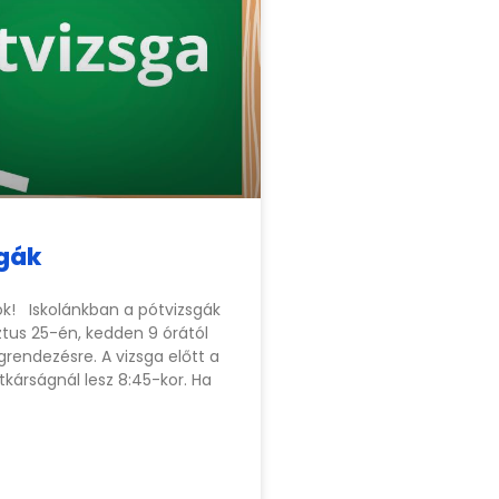
gák
k! Iskolánkban a pótvizsgák
tus 25-én, kedden 9 órától
rendezésre. A vizsga előtt a
itkárságnál lesz 8:45-kor. Ha