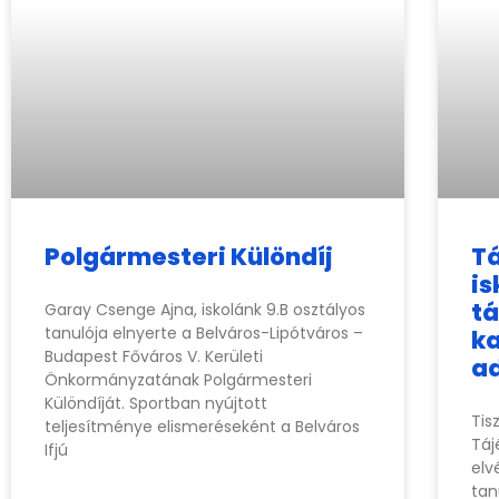
Polgármesteri Különdíj
Tá
is
t
Garay Csenge Ajna, iskolánk 9.B osztályos
tanulója elnyerte a Belváros-Lipótváros –
k
Budapest Főváros V. Kerületi
a
Önkormányzatának Polgármesteri
Különdíját. Sportban nyújtott
Tis
teljesítménye elismeréseként a Belváros
Táj
Ifjú
elv
tan