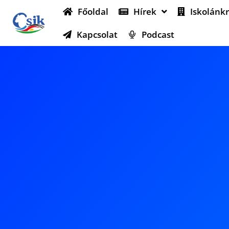
Főoldal
Hírek
Iskolánkr
Kapcsolat
Podcast