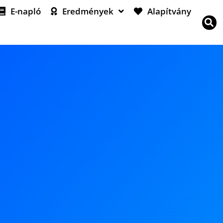
E-napló
Eredmények
Alapítvány