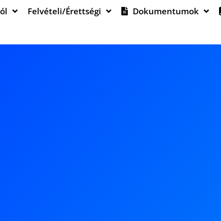
ól
Felvételi/Érettségi
Dokumentumok