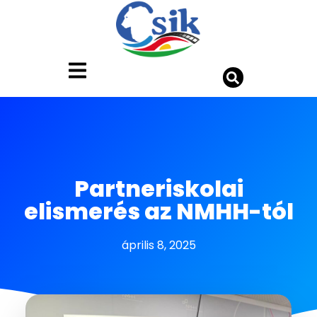
Partneriskolai
elismerés az NMHH-tól
április 8, 2025