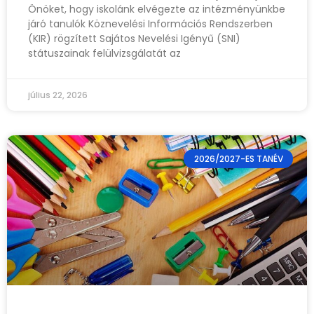
Önöket, hogy iskolánk elvégezte az intézményünkbe
járó tanulók Köznevelési Információs Rendszerben
(KIR) rögzített Sajátos Nevelési Igényű (SNI)
státuszainak felülvizsgálatát az
július 22, 2026
2026/2027-ES TANÉV