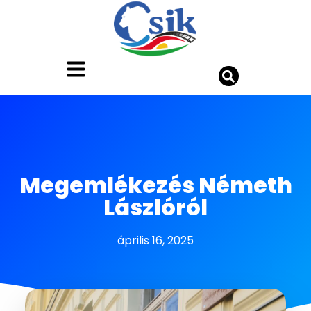
Megemlékezés Németh
Lászlóról
április 16, 2025