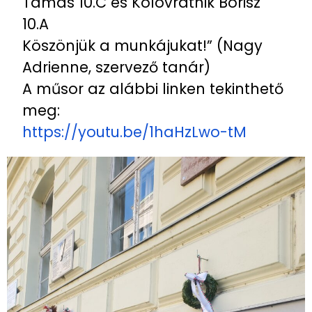
Tamás 10.C és Kolovratnik Borisz
10.A
Köszönjük a munkájukat!” (Nagy
Adrienne, szervező tanár)
A műsor az alábbi linken tekinthető
meg:
https://youtu.be/1haHzLwo-tM