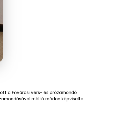
utott a Fővárosi vers- és prózamondó
 prózamondásával méltó módon képviselte