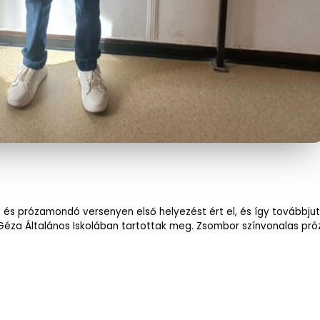
s- és prózamondó versenyen első helyezést ért el, és így továbbj
rczi Géza Általános Iskolában tartottak meg. Zsombor színvonalas