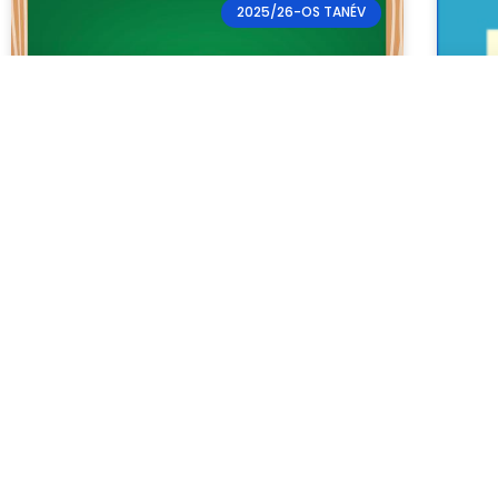
2025/26-OS TANÉV
Pótvizsgák
E-
na
Kedves Diákok! Iskolánkban a pótvizsgák
2026. augusztus 25-én, kedden 9 órától
Tis
kerülnek megrendezésre. A vizsga előtt a
ele
találkozó a titkárságnál lesz 8:45-kor. Ha
szü
átvettétek
jel
cím