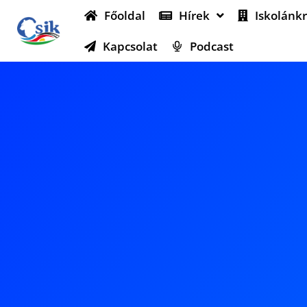
Főoldal
Hírek
Iskolánkr
Kapcsolat
Podcast