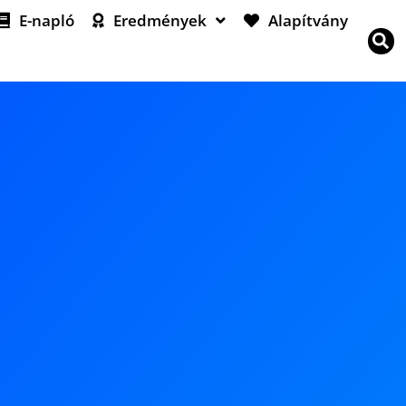
E-napló
Eredmények
Alapítvány