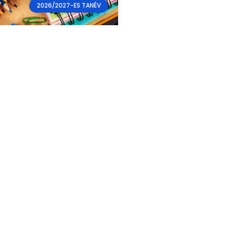
2026/2027-ES TANÉV
ista és felső
os, gimnáziumi
ő olvasányok
ők! Az alábbiakban találják
sztályoknak a tanszerlistáját,
tanító közreadott. Az osztály
26-2027. tanévtől aktuális
ja.