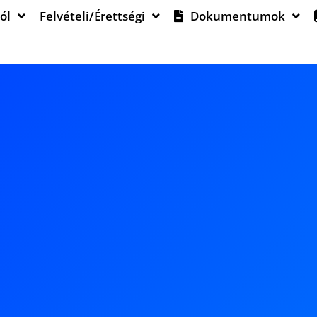
ól
Felvételi/Érettségi
Dokumentumok