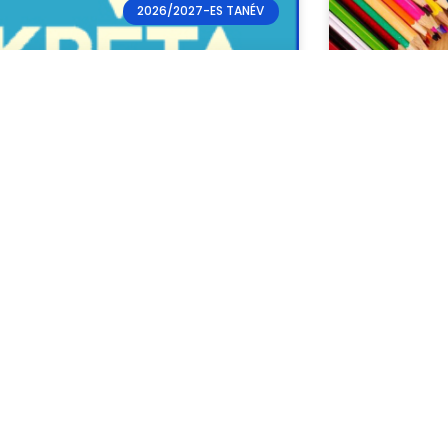
2026/2027-ES TANÉV
Kréta/elektronikus
Tanszerl
pló ügyintézés
tagozat
kötelez
ztelt Szülők! Kedves Diákok! Az e-kréta
ktronikus naplóba való belépéshez
Tisztelt Szül
kséges felhasználói azonosítót és
azoknak az o
szót a
csiknaplo@gmail.com
e-mail
ahol ilyet a 
en keresztül kérhetnek.
jelzése a 20
jelzést mutat