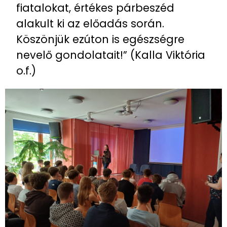
fiatalokat, értékes párbeszéd
alakult ki az előadás során.
Köszönjük ezúton is egészségre
nevelő gondolatait!” (Kalla Viktória
o.f.)