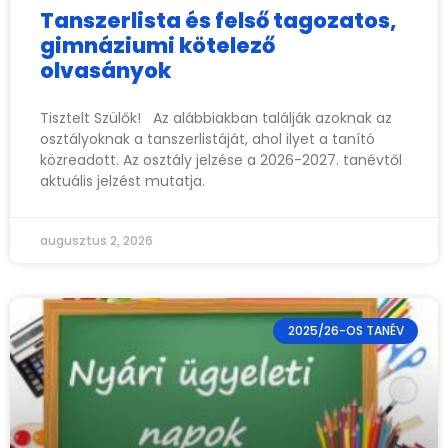
Tanszerlista és felső tagozatos,
gimnáziumi kötelező
olvasányok
Tisztelt Szülők! Az alábbiakban találják azoknak az
osztályoknak a tanszerlistáját, ahol ilyet a tanító
közreadott. Az osztály jelzése a 2026-2027. tanévtől
aktuális jelzést mutatja.
augusztus 2, 2026
2025/26-OS TANÉV