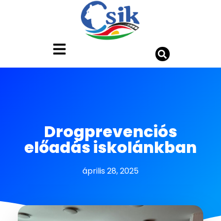
Drogprevenciós
előadás iskolánkban
április 28, 2025