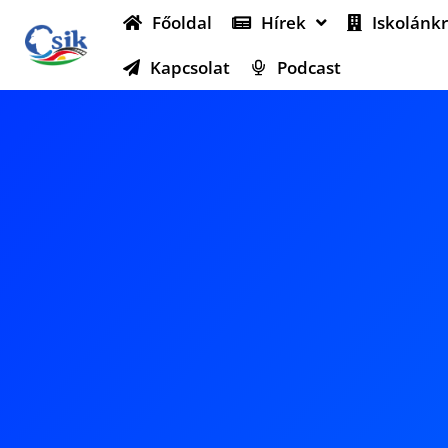
Főoldal
Hírek
Iskolánkr
Kapcsolat
Podcast