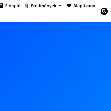
E-napló
Eredmények
Alapítvány