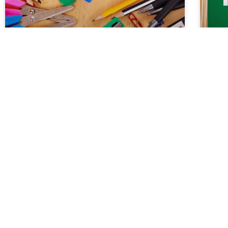
Tanszerlista és felső
P
tagozatos, gimnáziumi
kötelező olvasányok
Ked
202
ker
Tisztelt Szülők! Az alábbiakban találják
tal
azoknak az osztályoknak a tanszerlistáját,
átv
ahol ilyet a tanító közreadott. Az osztály
jelzése a 2026-2027. tanévtől aktuális
jelzést mutatja.