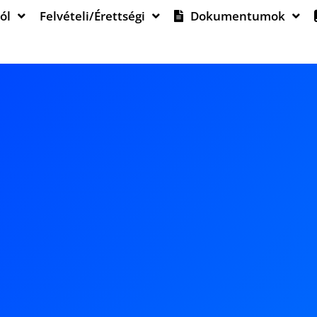
ól
Felvételi/Érettségi
Dokumentumok