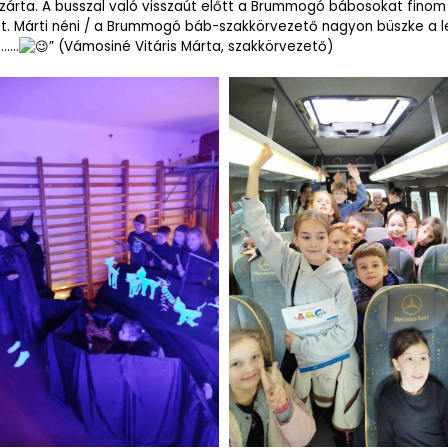
zárta. A busszal való visszaút előtt a Brummogó bábosokat finom 
t. Márti néni / a Brummogó báb-szakkörvezető nagyon büszke a lel
 ……
” (Vámosiné Vitáris Márta, szakkörvezető)