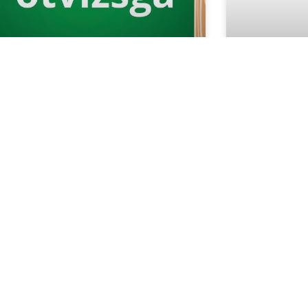
ótvizsgák
Tájékoz
iskolak
támoga
ves Diákok! Iskolánkban a pótvizsgák
6. augusztus 25-én, kedden 9 órától
kapcso
ülnek megrendezésre. A vizsga előtt a
adategy
álkozó a titkárságnál lesz 8:45-kor. Ha
ettétek
Tisztelt Szül
Tájékoztatju
elvégezte a
tanulók Közn
Rendszerben 
Nevelési Igé