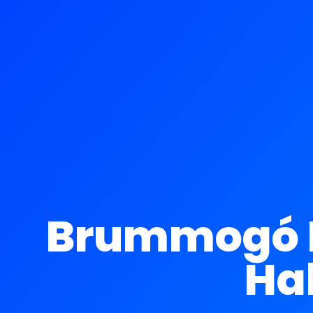
Brummogó B
Ha