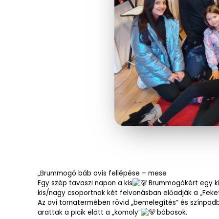
„Brummogó báb ovis fellépése – mese
Egy szép tavaszi napon a kis
Brummogókért egy kis
kis/nagy csoportnak két felvonásban előadják a „Feke
Az ovi tornatermében rövid „bemelegítés” és színpadbe
arattak a picik előtt a „komoly”
bábosok.