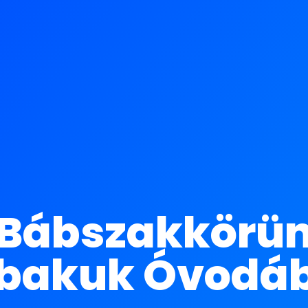
ábszakkörünk 
bakuk Óvodá