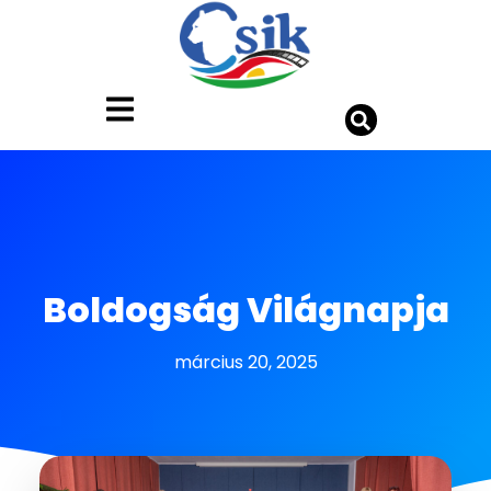
Boldogság Világnapja
március 20, 2025