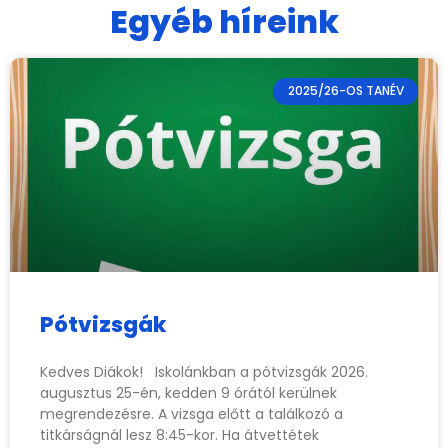
Egyéb híreink
2025/26-OS TANÉV
Pótvizsgák
Kedves Diákok! Iskolánkban a pótvizsgák 2026.
augusztus 25-én, kedden 9 órától kerülnek
megrendezésre. A vizsga előtt a találkozó a
titkárságnál lesz 8:45-kor. Ha átvettétek