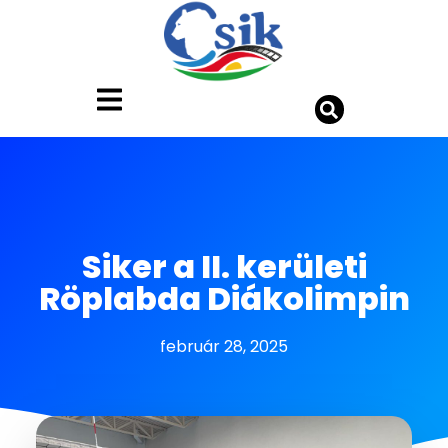
Siker a II. kerületi
Röplabda Diákolimpin
február 28, 2025