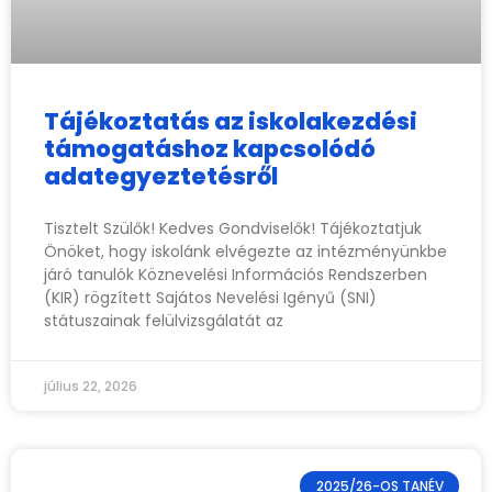
Tájékoztatás az iskolakezdési
támogatáshoz kapcsolódó
adategyeztetésről
Tisztelt Szülők! Kedves Gondviselők! Tájékoztatjuk
Önöket, hogy iskolánk elvégezte az intézményünkbe
járó tanulók Köznevelési Információs Rendszerben
(KIR) rögzített Sajátos Nevelési Igényű (SNI)
státuszainak felülvizsgálatát az
július 22, 2026
2025/26-OS TANÉV