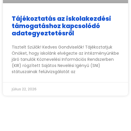
Tájékoztatás az iskolakezdési
támogatáshoz kapcsolódó
adategyeztetésről
Tisztelt Szülők! Kedves Gondviselők! Tájékoztatjuk
Önöket, hogy iskolánk elvégezte az intézményünkbe
járó tanulók Köznevelési Információs Rendszerben
(KIR) rögzített Sajátos Nevelési Igényű (SNI)
státuszainak felülvizsgálatát az
július 22, 2026