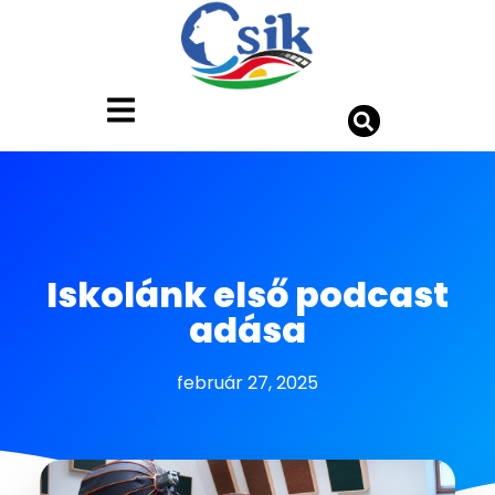
Iskolánk első podcast
adása
február 27, 2025