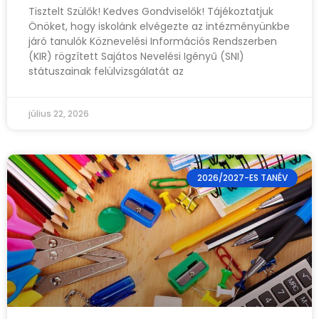
Tisztelt Szülők! Kedves Gondviselők! Tájékoztatjuk
Önöket, hogy iskolánk elvégezte az intézményünkbe
járó tanulók Köznevelési Információs Rendszerben
(KIR) rögzített Sajátos Nevelési Igényű (SNI)
státuszainak felülvizsgálatát az
július 22, 2026
2026/2027-ES TANÉV