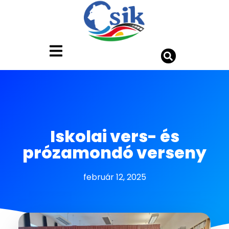
Iskolai vers- és
prózamondó verseny
február 12, 2025