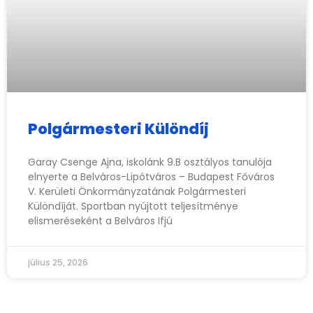
Polgármesteri Különdíj
Garay Csenge Ajna, iskolánk 9.B osztályos tanulója
elnyerte a Belváros-Lipótváros – Budapest Főváros
V. Kerületi Önkormányzatának Polgármesteri
Különdíját. Sportban nyújtott teljesítménye
elismeréseként a Belváros Ifjú
július 25, 2026