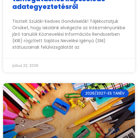
adategyeztetésről
Tisztelt Szülők! Kedves Gondviselők! Tájékoztatjuk
Önöket, hogy iskolánk elvégezte az intézményünkbe
járó tanulók Köznevelési Információs Rendszerben
(KIR) rögzített Sajátos Nevelési Igényű (SNI)
státuszainak felülvizsgálatát az
július 22, 2026
2026/2027-ES TANÉV