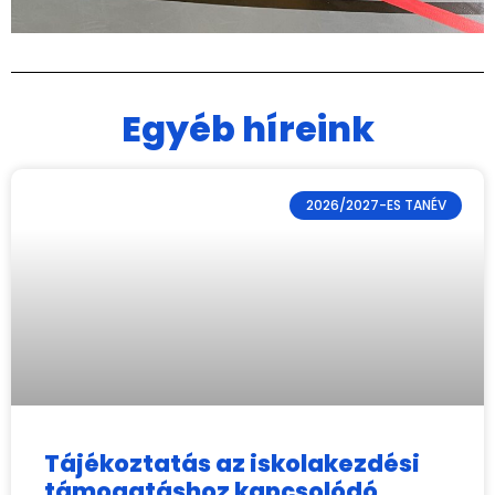
Egyéb híreink
2026/2027-ES TANÉV
Tájékoztatás az iskolakezdési
támogatáshoz kapcsolódó