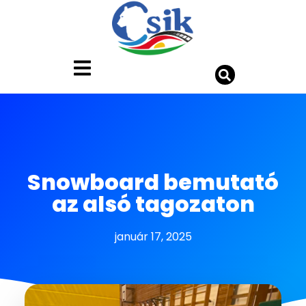
Snowboard bemutató
az alsó tagozaton
január 17, 2025