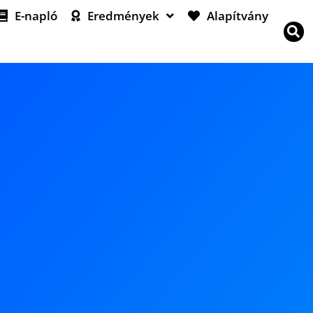
E-napló
Eredmények
Alapítvány