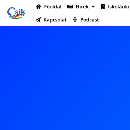
Főoldal
Hírek
Iskolánkr
Kapcsolat
Podcast