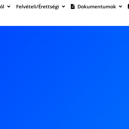
ól
Felvételi/Érettségi
Dokumentumok