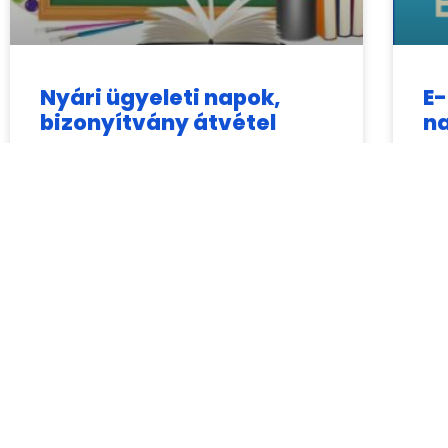
Nyári ügyeleti napok,
E-
bizonyítvány átvétel
na
Tisztelt Szülők! A nyári szünet ideje alatt
Tis
az alábbi ügyeleti napokon tudják
ele
ügyeiket intézni: 2026. július 8. 09:00-12:00
szü
2026. július 22. 09:00-12:00 2026.
jel
augusztus 5.
cím
augusztus 2, 2026
júli