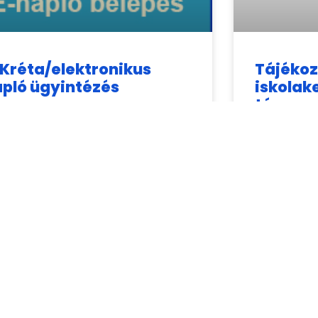
Kréta/elektronikus
Tájékoz
pló ügyintézés
iskolak
támoga
kapcso
ztelt Szülők! Kedves Diákok! Az e-kréta
ktronikus naplóba való belépéshez
adategy
kséges felhasználói azonosítót és
szót a
csiknaplo@gmail.com
e-mail
Tisztelt Szül
en keresztül kérhetnek.
Tájékoztatju
elvégezte a
tanulók Közn
Rendszerben 
Nevelési Igé
felülvizsgála
us 14, 2026
július 22, 2026