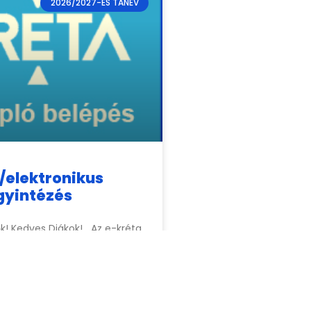
2026/2027-ES TANÉV
/elektronikus
gyintézés
lők! Kedves Diákok! Az e-kréta
 naplóba való belépéshez
lhasználói azonosítót és
knaplo@gmail.com
e-mail
tül kérhetnek.