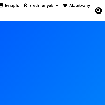
E-napló
Eredmények
Alapítvány