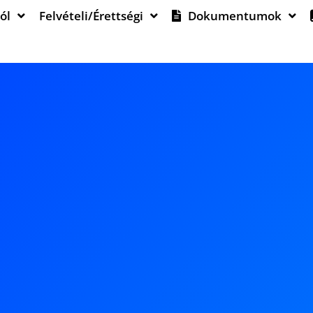
ól
Felvételi/Érettségi
Dokumentumok