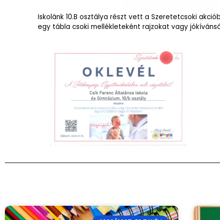
Iskolánk 10.B osztálya részt vett a Szeretetcsoki akc
egy tábla csoki mellékleteként rajzokat vagy jókíván