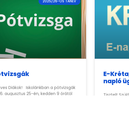
2025/26-OS TANÉV
ótvizsgák
E-Kréta
napló ü
ves Diákok! Iskolánkban a pótvizsgák
6. augusztus 25-én, kedden 9 órától
Tisztelt Szü
ülnek megrendezésre. A vizsga előtt a
elektronikus
álkozó a titkárságnál lesz 8:45-kor. Ha
szükséges fe
ettétek
jelszót a
csi
címen keresz