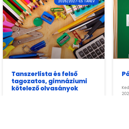
2026/2027-ES TANÉV
Tanszerlista és felső
P
tagozatos, gimnáziumi
kötelező olvasányok
Ked
202
ker
Tisztelt Szülők! Az alábbiakban találják
tal
azoknak az osztályoknak a tanszerlistáját,
átv
ahol ilyet a tanító közreadott. Az osztály
jelzése a 2026-2027. tanévtől aktuális
jelzést mutatja.