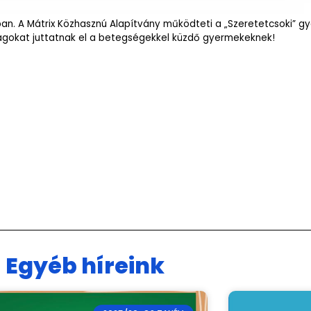
ióban. A Mátrix Közhasznú Alapítvány működteti a „Szeretetcsoki”
ságokat juttatnak el a betegségekkel küzdő gyermekeknek!
Egyéb híreink