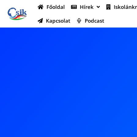
Főoldal
Hírek
Iskolánkr
Kapcsolat
Podcast