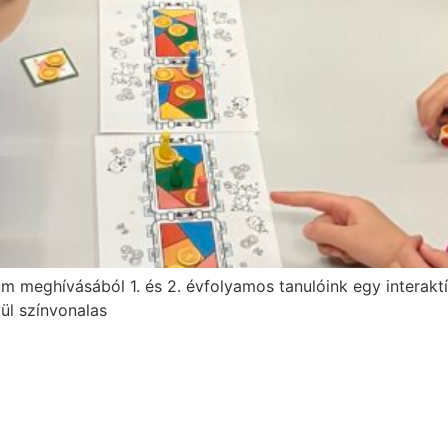
eghívásából 1. és 2. évfolyamos tanulóink egy interaktí
vül színvonalas