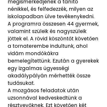
megismerkedjenek a tanító
nénikkel, és felfedezzék, milyen az
iskolapadban ülve tevékenykedni.
A programra összesen 44 gyermek,
valamint szüleik és nagyszüleik
jöttek el. A rövid köszöntőt követően
a tornaterembe indultunk, ahol
vidám mondókákra
bemelegítettünk. Ezután a gyerekek
egy izgalmas ügyességi
akadálypályán mérhették össze
tudásukat.
A mozgásos feladatok után
uzsonnával kedveskedtünk a
résztvevőknek. Ezt követően két