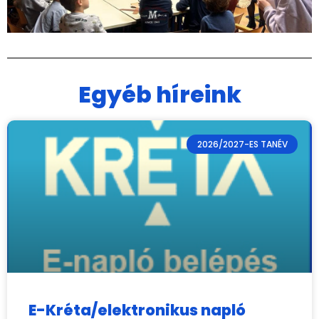
Egyéb híreink
2026/2027-ES TANÉV
E-Kréta/elektronikus napló