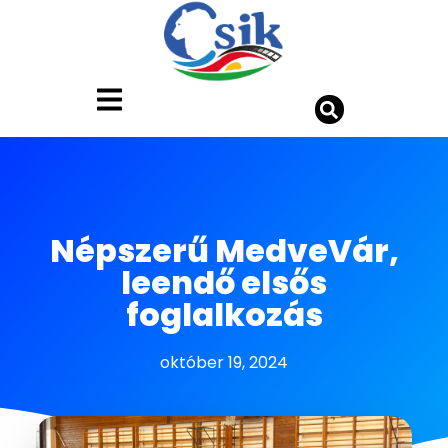
Népszerű MedveVár,
leendő elsős
foglalkozás
október 19, 2024