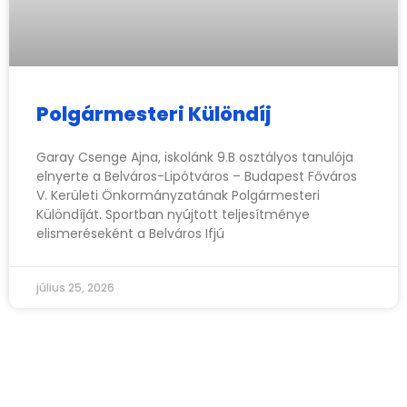
Polgármesteri Különdíj
Garay Csenge Ajna, iskolánk 9.B osztályos tanulója
elnyerte a Belváros-Lipótváros – Budapest Főváros
V. Kerületi Önkormányzatának Polgármesteri
Különdíját. Sportban nyújtott teljesítménye
elismeréseként a Belváros Ifjú
július 25, 2026