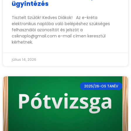
ügyintézés
Tisztelt Szülők! Kedves Diákok! Az e-kréta
elektronikus naplóba való belépéshez szükséges
felhasználói azonosítót és jelszót a
csiknaplo@gmail.com
e-mail címen keresztül
kérhetnek.
július 14, 2026
2025/26-OS TANÉV