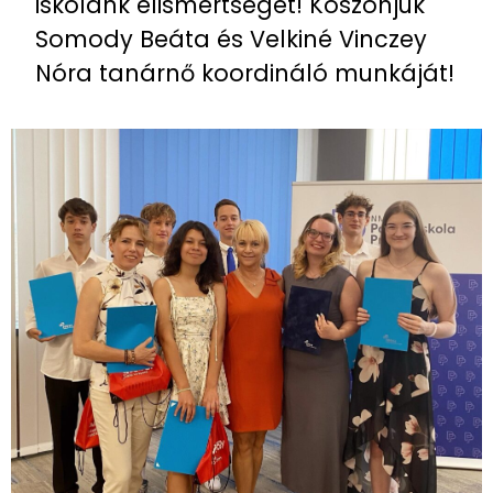
iskolánk elismertségét! Köszönjük
Somody Beáta és Velkiné Vinczey
Nóra tanárnő koordináló munkáját!