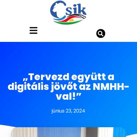
„Tervezd együtt a
digitális jövőt az NMHH-
val!”
június 23, 2024