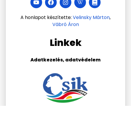
A honlapot készítette:
Velinsky Márton
,
Vábró Áron
Linkek
Adatkezelés, adatvédelem
Csik Ferenc Általános
Iskola és Gimnázium