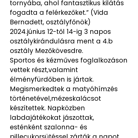
tornyába, ahol fantasztikus kilátás
fogadta a felérkezőket.” (Vida
Bernadett, osztályfőnök)
2024.június 12-től 14-ig 3 napos
osztálykirándulásra ment a 4.b
osztály Mezőkövesdre.
Sportos és kézműves foglalkozáson
vettek részt,valamint
élményfürdőben is jártak.
Megismerkedtek a matyóhímzés
történetével,mézeskalácsot
készítettek. Napközben
labdajátékokat jászottak,
esténként szalonna- és
pillecukorsütéssel zárták a napot.