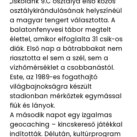
„Iskolánk 9.C osztálya első közös
osztálykirándulásának helyszínéül
a magyar tengert választotta. A
balatonfenyvesi tábor megtelt
élettel, amikor elfoglalta 31 csik-os
diák. Első nap a bátrabbakat nem
riasztotta el sem a szél, sem a
vízhőmérséklet a csobbanástól.
Este, az 1989-es fogathajtó
világbajnokságra készült
stadionban mérkőztek egymással
fiúk és lányok.
A második napot egy izgalmas
geocaching – kincskereső játékkal
indították. Délután, kultúrprogram