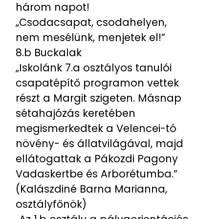
három napot!
„Csodacsapat, csodahelyen,
nem mesélünk, menjetek el!”
8.b Buckalak
„Iskolánk 7.a osztályos tanulói
csapatépítő programon vettek
részt a Margit szigeten. Másnap
sétahajózás keretében
megismerkedtek a Velencei-tó
növény- és állatvilágával, majd
ellátogattak a Pákozdi Pagony
Vadaskertbe és Arborétumba.”
(Kalászdiné Barna Marianna,
osztályfőnök)