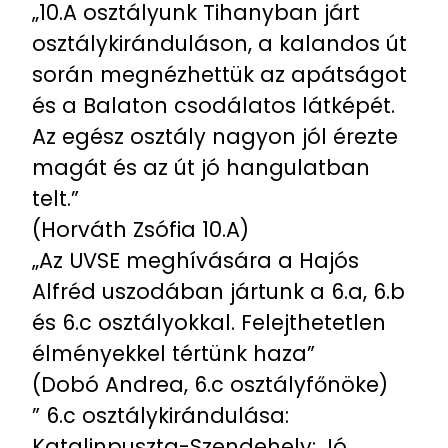
„10.A osztályunk Tihanyban járt
osztálykiránduláson, a kalandos út
során megnézhettük az apátságot
és a Balaton csodálatos látképét.
Az egész osztály nagyon jól érezte
magát és az út jó hangulatban
telt.”
(Horváth Zsófia 10.A)
„Az UVSE meghívására a Hajós
Alfréd uszodában jártunk a 6.a, 6.b
és 6.c osztályokkal. Felejthetetlen
élményekkel tértünk haza”
(Dobó Andrea, 6.c osztályfőnöke)
” 6.c osztálykirándulása:
Katalinpuszta-Szendehely: Jó