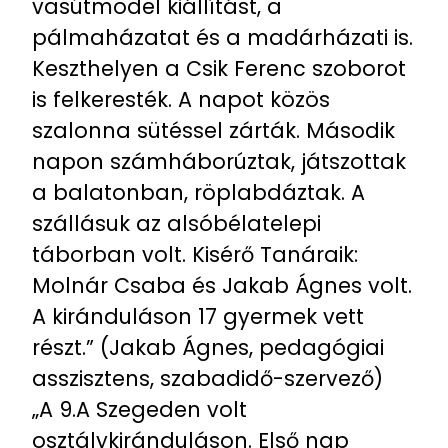
vasútmodel kiállítást, a
pálmaházatat és a madárházati is.
Keszthelyen a Csik Ferenc szoborot
is felkeresték. A napot közös
szalonna sütéssel zárták. Második
napon számháborúztak, játszottak
a balatonban, röplabdáztak. A
szállásuk az alsóbélatelepi
táborban volt. Kisérő Tanáraik:
Molnár Csaba és Jakab Ágnes volt.
A kiránduláson 17 gyermek vett
részt.” (Jakab Ágnes, pedagógiai
asszisztens, szabadidő-szervező)
„A 9.A Szegeden volt
osztálykiránduláson. Első nap