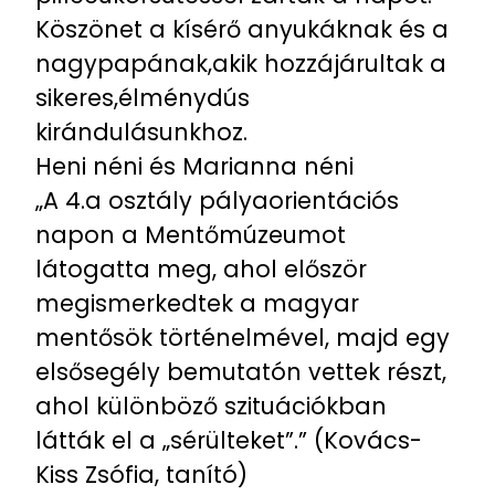
Köszönet a kísérő anyukáknak és a
nagypapának,akik hozzájárultak a
sikeres,élménydús
kirándulásunkhoz.
Heni néni és Marianna néni
„A 4.a osztály pályaorientációs
napon a Mentőmúzeumot
látogatta meg, ahol először
megismerkedtek a magyar
mentősök történelmével, majd egy
elsősegély bemutatón vettek részt,
ahol különböző szituációkban
látták el a „sérülteket”.” (Kovács-
Kiss Zsófia, tanító)