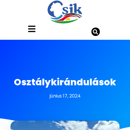
Osztálykirándulások
június 17, 2024