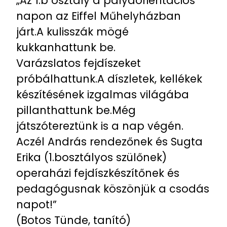
„Az 1.b osztály a pályaorientációs
napon az Eiffel Műhelyházban
járt.A kulisszák mögé
kukkanhattunk be.
Varázslatos fejdíszeket
próbálhattunk.A díszletek, kellékek
készítésének izgalmas világába
pillanthattunk be.Még
játszótereztünk is a nap végén.
Aczél András rendezőnek és Sugta
Erika (1.bosztályos szülőnek)
operaházi fejdíszkészítőnek és
pedagógusnak köszönjük a csodás
napot!”
(Botos Tünde, tanító)