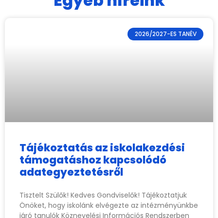
Egyéb híreink
2026/2027-ES TANÉV
Tájékoztatás az iskolakezdési
támogatáshoz kapcsolódó
adategyeztetésről
Tisztelt Szülők! Kedves Gondviselők! Tájékoztatjuk
Önöket, hogy iskolánk elvégezte az intézményünkbe
járó tanulók Köznevelési Információs Rendszerben