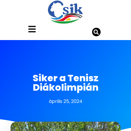
Siker a Tenisz
Diákolimpián
április 25, 2024