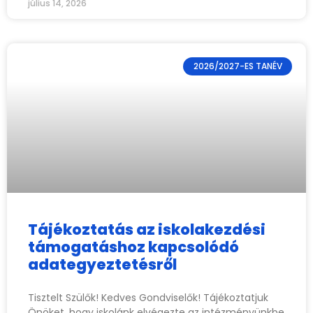
július 14, 2026
2026/2027-ES TANÉV
Tájékoztatás az iskolakezdési
támogatáshoz kapcsolódó
adategyeztetésről
Tisztelt Szülők! Kedves Gondviselők! Tájékoztatjuk
Önöket, hogy iskolánk elvégezte az intézményünkbe