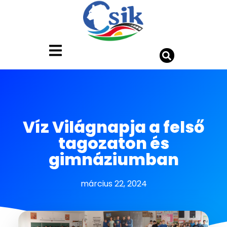
Víz Világnapja a felső
tagozaton és
gimnáziumban
március 22, 2024