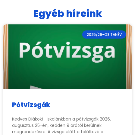
Egyéb híreink
2025/26-OS TANÉV
Pótvizsgák
Kedves Diákok! Iskolánkban a pótvizsgák 2026.
augusztus 25-én, kedden 9 órától kerülnek
megrendezésre. A vizsga előtt a találkozó a