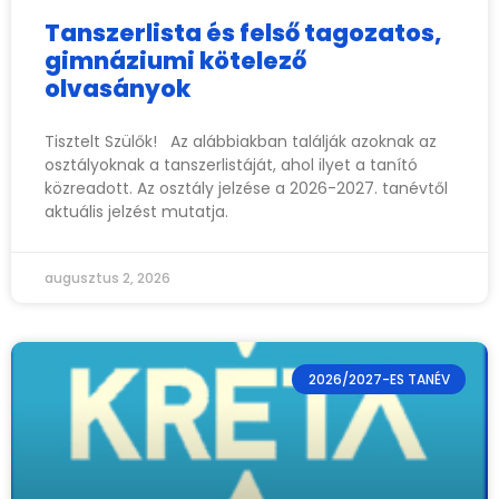
Tanszerlista és felső tagozatos,
gimnáziumi kötelező
olvasányok
Tisztelt Szülők! Az alábbiakban találják azoknak az
osztályoknak a tanszerlistáját, ahol ilyet a tanító
közreadott. Az osztály jelzése a 2026-2027. tanévtől
aktuális jelzést mutatja.
augusztus 2, 2026
2026/2027-ES TANÉV