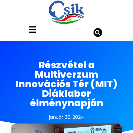
Részvétel a
Multiverzum
Innovációs Tér (MIT)
Diáklabor
élménynapján
január 30, 2024