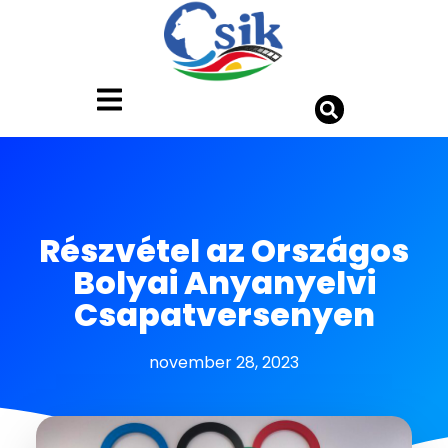
Részvétel az Országos
Bolyai Anyanyelvi
Csapatversenyen
november 28, 2023