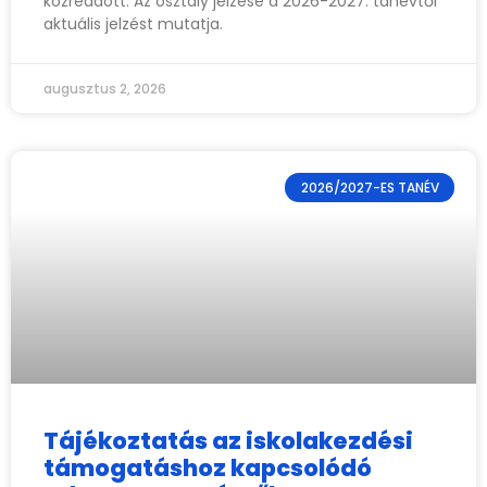
közreadott. Az osztály jelzése a 2026-2027. tanévtől
aktuális jelzést mutatja.
augusztus 2, 2026
2026/2027-ES TANÉV
Tájékoztatás az iskolakezdési
támogatáshoz kapcsolódó