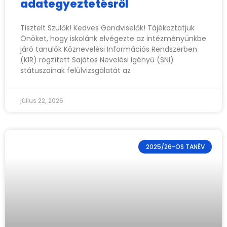
adategyeztetésről
Tisztelt Szülők! Kedves Gondviselők! Tájékoztatjuk
Önöket, hogy iskolánk elvégezte az intézményünkbe
járó tanulók Köznevelési Információs Rendszerben
(KIR) rögzített Sajátos Nevelési Igényű (SNI)
státuszainak felülvizsgálatát az
július 22, 2026
2025/26-OS TANÉV