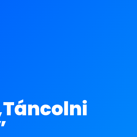
„Táncolni
”