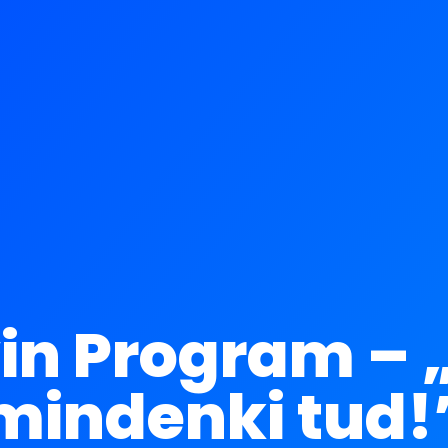
vin Program – 
mindenki tud!