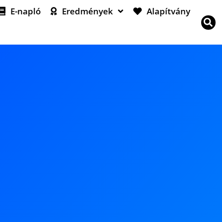
E-napló
Eredmények
Alapítvány