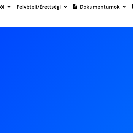
ól
Felvételi/Érettségi
Dokumentumok