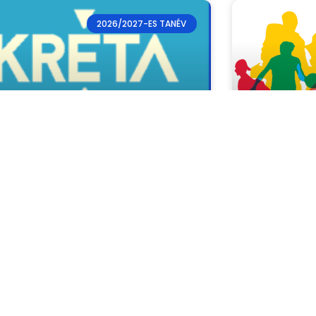
2026/2027-ES TANÉV
Kréta/elektronikus
Júliusi
pló ügyintézés
Sportoló tanu
hazai és nem
ztelt Szülők! Kedves Diákok! Az e-kréta
szerepeltek 
ktronikus naplóba való belépéshez
összefoglaló 
kséges felhasználói azonosítót és
szót a
csiknaplo@gmail.com
e-mail
en keresztül kérhetnek.