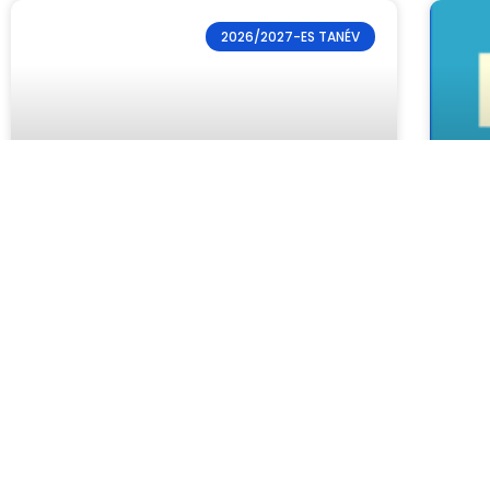
2026/2027-ES TANÉV
Tájékoztatás az
E-
iskolakezdési
na
támogatáshoz
kapcsolódó
Tis
ele
adategyeztetésről
szü
jel
Tisztelt Szülők! Kedves Gondviselők!
cím