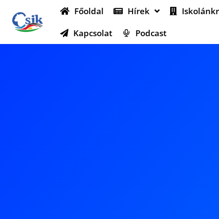
Főoldal
Hírek
Iskolánkr
Kapcsolat
Podcast