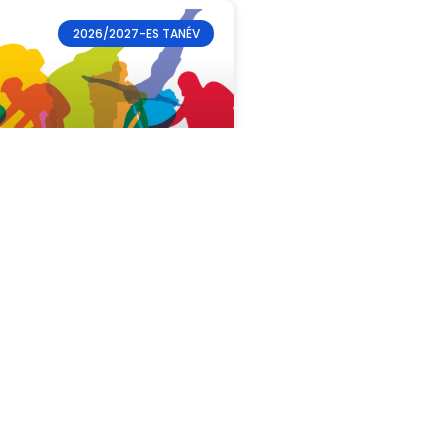
2026/2027-ES TANÉV
 sporteredmények
lóink július hónapban is sok
zetközi versenyen indultak,
eredményesen. Az erről szóló
ide kattintva érhető el.