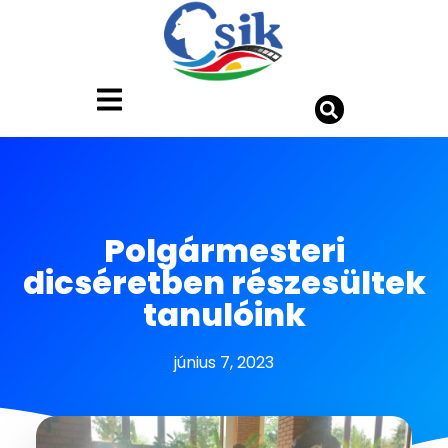
Polgármesteri
dicséretben részesültek
tanulóink
június 7, 2023