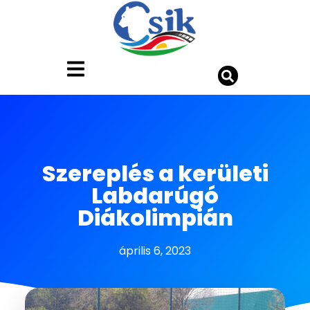
Szereplés a kerületi
Labdarúgó
Diákolimpián
április 6, 2023