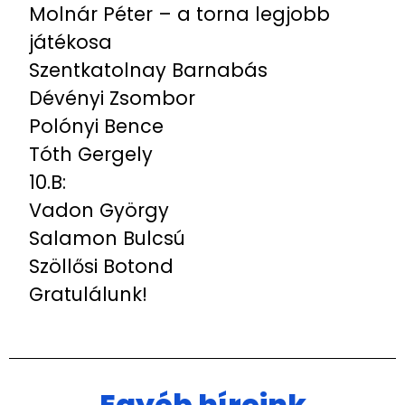
Molnár Péter – a torna legjobb
játékosa
Szentkatolnay Barnabás
Dévényi Zsombor
Polónyi Bence
Tóth Gergely
10.B:
Vadon György
Salamon Bulcsú
Szöllősi Botond
Gratulálunk!
Egyéb híreink