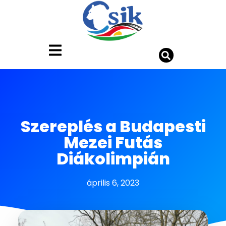
Szereplés a Budapesti
Mezei Futás
Diákolimpián
április 6, 2023