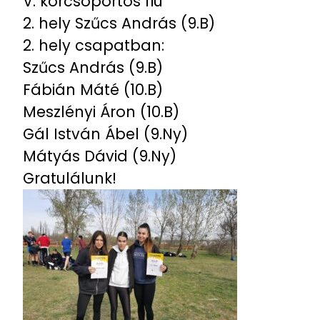
V. korcsoportos fiú
2. hely Szűcs András (9.B)
2. hely csapatban:
Szűcs András (9.B)
Fábián Máté (10.B)
Meszlényi Áron (10.B)
Gál István Ábel (9.Ny)
Mátyás Dávid (9.Ny)
Gratulálunk!