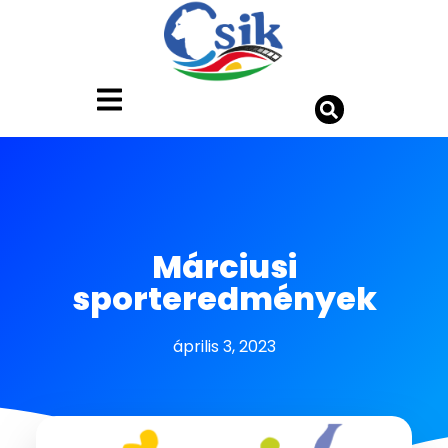
Márciusi
sporteredmények
április 3, 2023