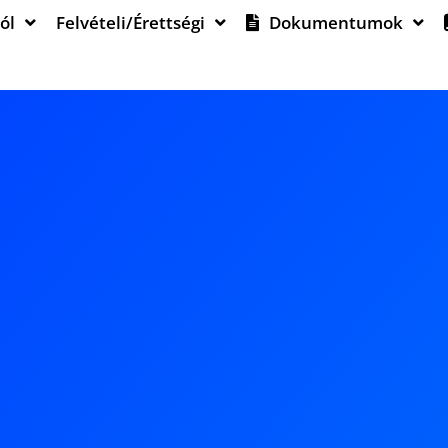
ól
Felvételi/Érettségi
Dokumentumok