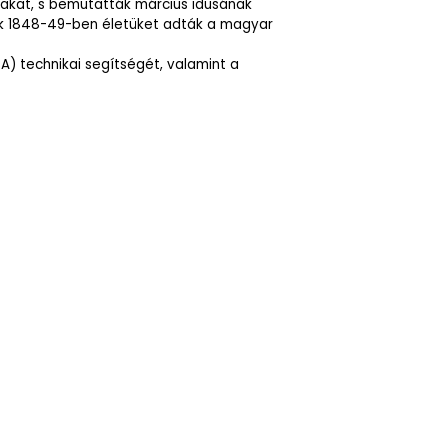
fjakat, s bemutatták március idusának
k 1848-49-ben életüket adták a magyar
.A) technikai segítségét, valamint a