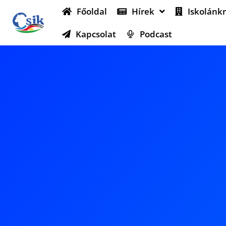
Főoldal
Hírek
Iskolánkr
Kapcsolat
Podcast