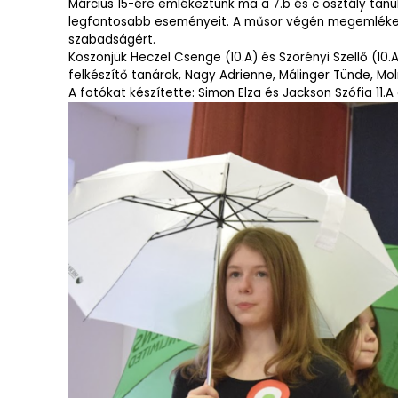
Március 15-ére emlékeztünk ma a 7.b és c osztály tanul
legfontosabb eseményeit. A műsor végén megemlékez
szabadságért.
Köszönjük Heczel Csenge (10.A) és Szörényi Szellő (10.
felkészítő tanárok, Nagy Adrienne, Málinger Tünde, M
A fotókat készítette: Simon Elza és Jackson Szófia 11.A