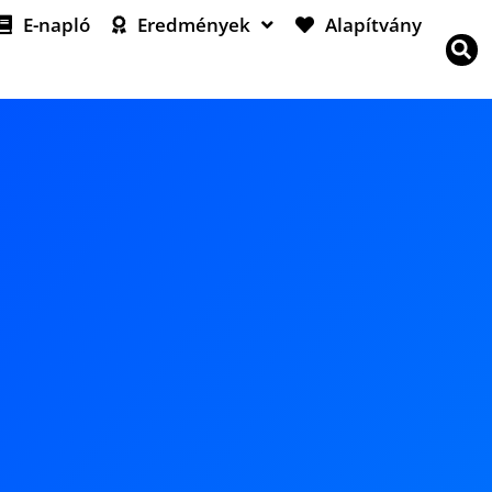
E-napló
Eredmények
Alapítvány