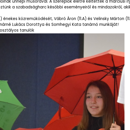
óinak ünnepi műsorával. A szereplők életre keltették a márciusi i
tünk a szabadságharc későbbi eseményeiről és mindazokról, aki
A) énekes közreműködését, Vábró Áron (11.A) és Velinsky Márton (11
olnárné Lukács Dorottya és Somhegyi Kata tanárnő munkáját!
 osztályos tanulók