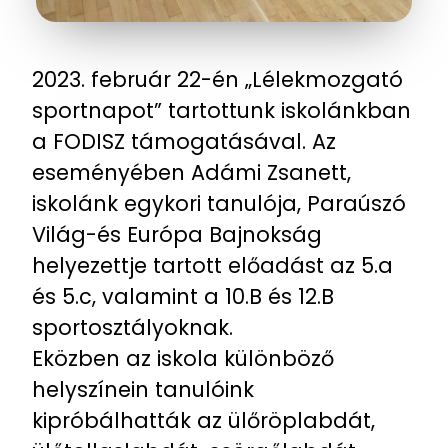
2023. február 22-én „Lélekmozgató
sportnapot” tartottunk iskolánkban
a FODISZ támogatásával. Az
eseményében Adámi Zsanett,
iskolánk egykori tanulója, Paraúszó
Világ-és Európa Bajnokság
helyezettje tartott előadást az 5.a
és 5.c, valamint a 10.B és 12.B
sportosztályoknak.
Eközben az iskola különböző
helyszínein tanulóink
kipróbálhatták az ülőröplabdát,