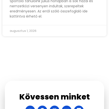
Sportoló tanulóink július hónapban is sok hazai és
nemzetközi versenyen indultak, szerepeltek
eredményesen. Az erről szóló összefoglaló ide
kattintva érhető el.
augusztus 1, 2026
Kövessen minket