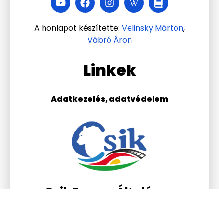
A honlapot készítette:
Velinsky Márton
,
Vábró Áron
Linkek
Adatkezelés, adatvédelem
Csik Ferenc Általános
Iskola és Gimnázium