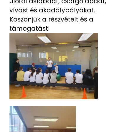
ülőtollaslabdát, csörgőlabdát,
vívást és akadálypályákat.
Köszönjük a részvételt és a
támogatást!