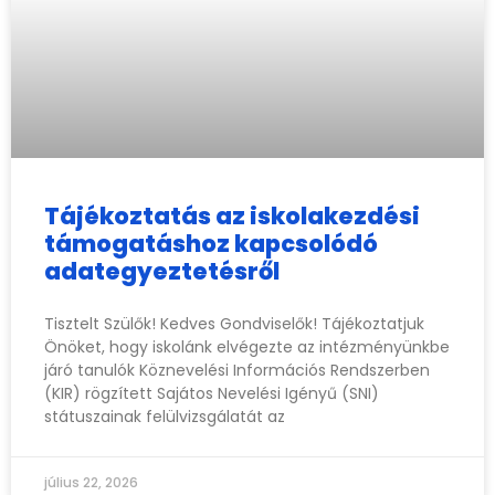
Tájékoztatás az iskolakezdési
támogatáshoz kapcsolódó
adategyeztetésről
Tisztelt Szülők! Kedves Gondviselők! Tájékoztatjuk
Önöket, hogy iskolánk elvégezte az intézményünkbe
járó tanulók Köznevelési Információs Rendszerben
(KIR) rögzített Sajátos Nevelési Igényű (SNI)
státuszainak felülvizsgálatát az
július 22, 2026