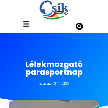
Lélekmozgató
parasportnap
február 24, 2023