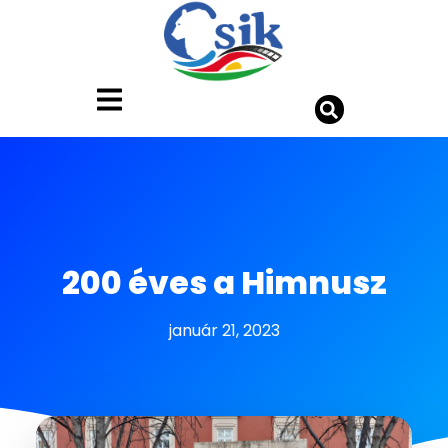
200 éves a Himnusz
január 21, 2023