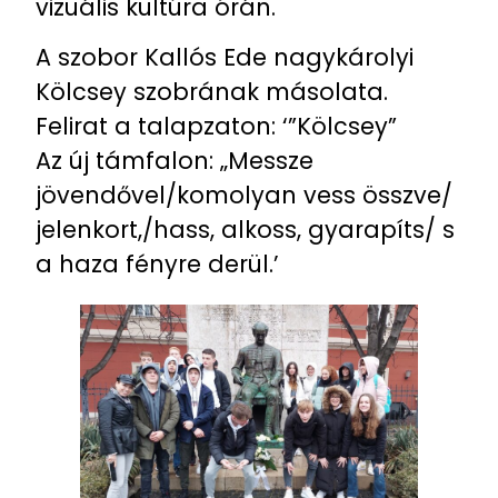
vizuális kultúra órán.
A szobor Kallós Ede nagykárolyi
Kölcsey szobrának másolata.
Felirat a talapzaton: ‘”Kölcsey”
Az új támfalon: „Messze
jövendővel/komolyan vess összve/
jelenkort,/hass, alkoss, gyarapíts/ s
a haza fényre derül.’