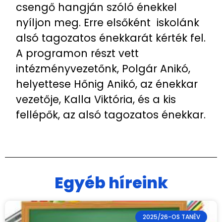
csengő hangján szóló énekkel
nyíljon meg. Erre elsőként iskolánk
alsó tagozatos énekkarát kérték fel.
A programon részt vett
intézményvezetőnk, Polgár Anikó,
helyettese Hőnig Anikó, az énekkar
vezetője, Kalla Viktória, és a kis
fellépők, az alsó tagozatos énekkar.
Egyéb híreink
2025/26-OS TANÉV