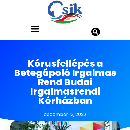
Kórusfellépés a
Betegápoló Irgalmas
Rend Budai
Irgalmasrendi
Kórházban
december 12, 2022