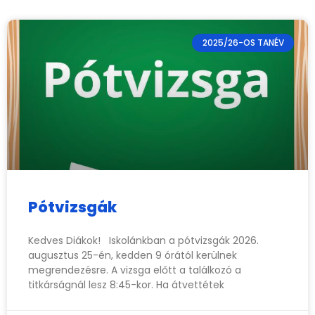
2025/26-OS TANÉV
Pótvizsgák
Kedves Diákok! Iskolánkban a pótvizsgák 2026.
augusztus 25-én, kedden 9 órától kerülnek
megrendezésre. A vizsga előtt a találkozó a
titkárságnál lesz 8:45-kor. Ha átvettétek