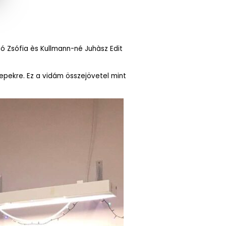
ó Zsófia ès Kullmann-né Juhàsz Edit
epekre. Ez a vidám összejövetel mint