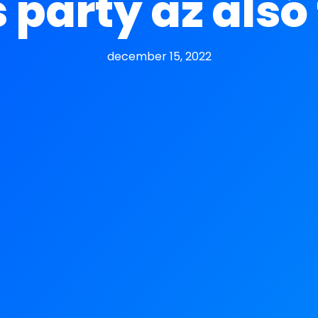
 party az alsó
december 15, 2022