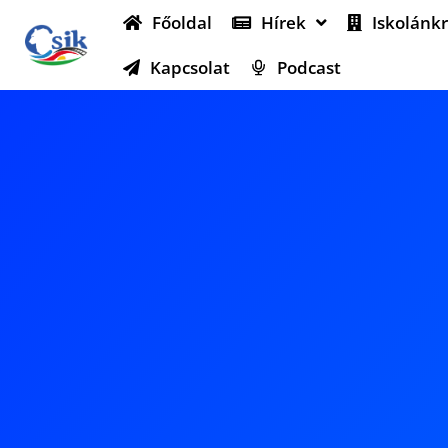
Főoldal
Hírek
Iskolánkr
Kapcsolat
Podcast