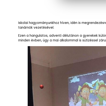
Iskolai hagyomànyunkhoz híven, idèn is megrendezèsre 
tanárnők vezetésével.
Ezen a hangulatos, adventi délutánon a gyerekek külö
minden èvben, úgy a mai alkalommal is sütizéssel zárul