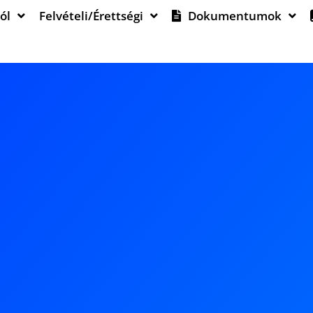
ól
Felvételi/Érettségi
Dokumentumok