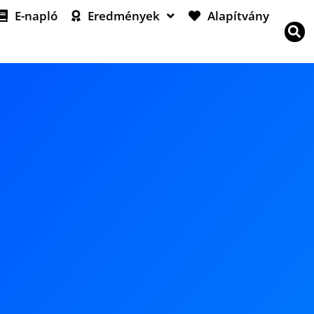
E-napló
Eredmények
Alapítvány