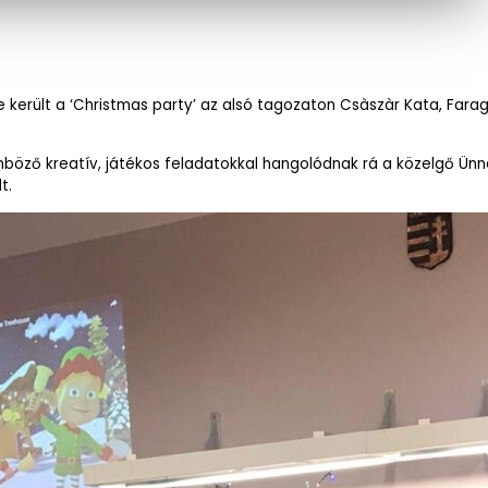
került a ‘Christmas party’ az alsó tagozaton Csàszàr Kata, Farag
nböző kreatív, játékos feladatokkal hangolódnak rá a közelgő Ünn
t.