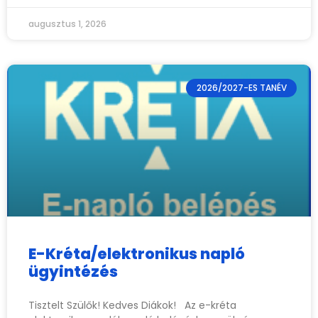
augusztus 1, 2026
2026/2027-ES TANÉV
E-Kréta/elektronikus napló
ügyintézés
Tisztelt Szülők! Kedves Diákok! Az e-kréta