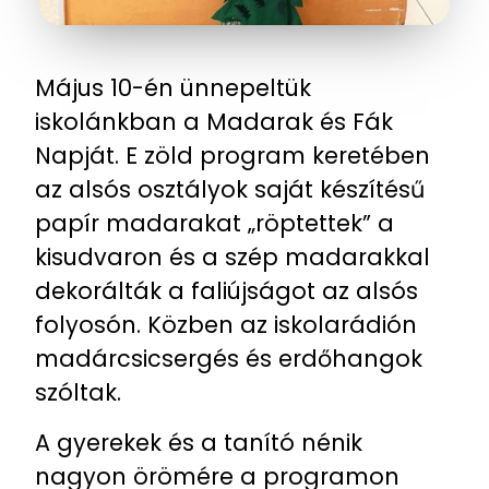
Május 10-én ünnepeltük
iskolánkban a Madarak és Fák
Napját. E zöld program keretében
az alsós osztályok saját készítésű
papír madarakat „röptettek” a
kisudvaron és a szép madarakkal
dekorálták a faliújságot az alsós
folyosón. Közben az iskolarádión
madárcsicsergés és erdőhangok
szóltak.
A gyerekek és a tanító nénik
nagyon örömére a programon