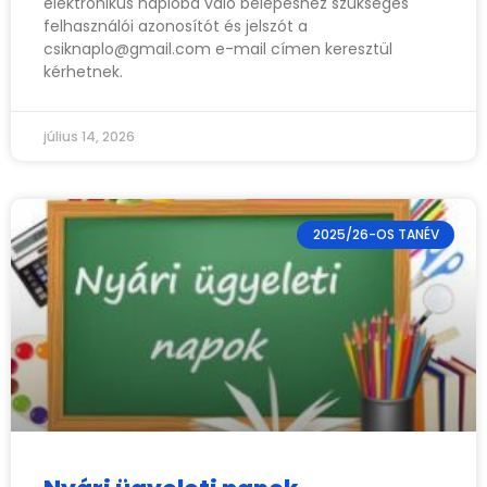
elektronikus naplóba való belépéshez szükséges
felhasználói azonosítót és jelszót a
csiknaplo@gmail.com
e-mail címen keresztül
kérhetnek.
július 14, 2026
2025/26-OS TANÉV