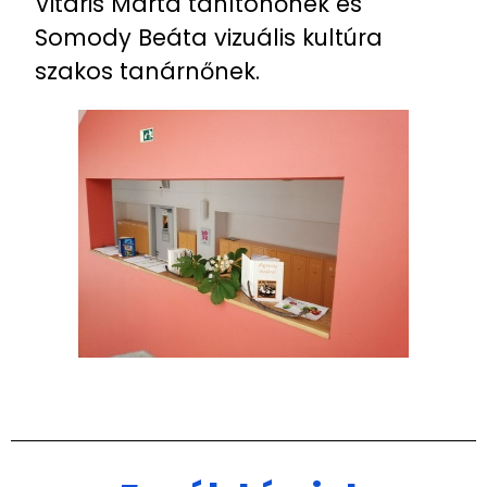
Vitáris Márta tanítónőnek és
Somody Beáta vizuális kultúra
szakos tanárnőnek.