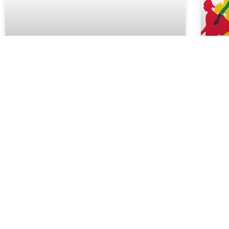
Polgármesteri Különdíj
Jú
Garay Csenge Ajna, iskolánk 9.B osztályos
Spo
tanulója elnyerte a Belváros-Lipótváros –
haz
Budapest Főváros V. Kerületi
sze
Önkormányzatának Polgármesteri
öss
Különdíját. Sportban nyújtott
teljesítménye elismeréseként a Belváros
Ifjú