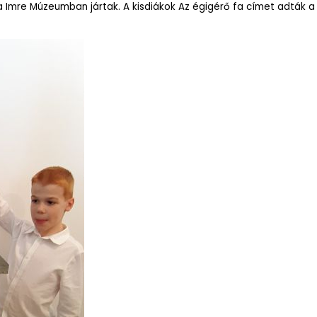
ga Imre Múzeumban jártak. A kisdiákok Az égigérő fa címet adták 