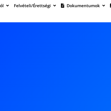
ól
Felvételi/Érettségi
Dokumentumok