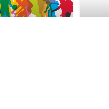
liusi sporteredmények
Tájékoz
iskolak
támoga
rtoló tanulóink július hónapban is sok
ai és nemzetközi versenyen indultak,
kapcso
repeltek eredményesen. Az erről szóló
adategy
zefoglaló ide kattintva érhető el.
Tisztelt Szül
Tájékoztatju
elvégezte a
tanulók Közn
Rendszerben 