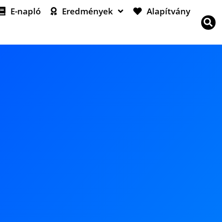
E-napló
Eredmények
Alapítvány