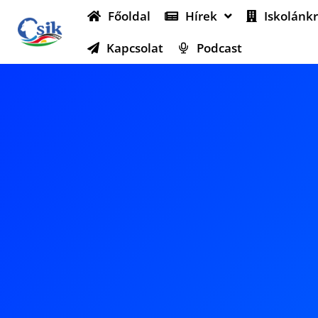
Főoldal
Hírek
Iskolánkr
Kapcsolat
Podcast