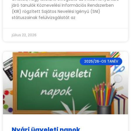
járó tanulók Köznevelési Információs Rendszerben
(KIR) rögzített Sajátos Nevelési Igényű (SNI)
státuszainak felülvizsgálatát az
július 22, 2026
2025/26-OS TANÉV
Nyári ügyeleti napok,