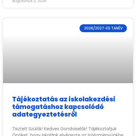
augusztus 2, 2026
2026/2027-ES TANÉV
Tájékoztatás az iskolakezdési
támogatáshoz kapcsolódó
adategyeztetésről
Tisztelt Szülők! Kedves Gondviselők! Tájékoztatjuk
Önöket, hogy iskolánk elvégezte az intézményünkbe