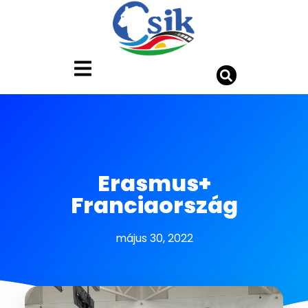
Erasmus+
Franciaország
május 30, 2022