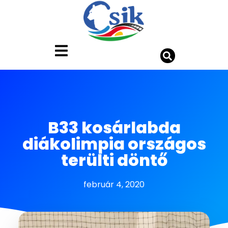
B33 kosárlabda
diákolimpia országos
terülti döntő
február 4, 2020