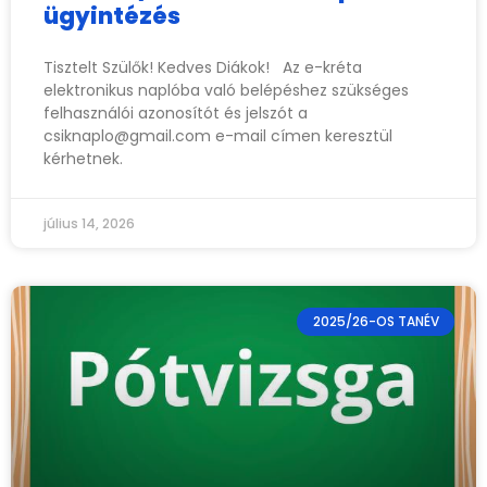
ügyintézés
Tisztelt Szülők! Kedves Diákok! Az e-kréta
elektronikus naplóba való belépéshez szükséges
felhasználói azonosítót és jelszót a
csiknaplo@gmail.com
e-mail címen keresztül
kérhetnek.
július 14, 2026
2025/26-OS TANÉV