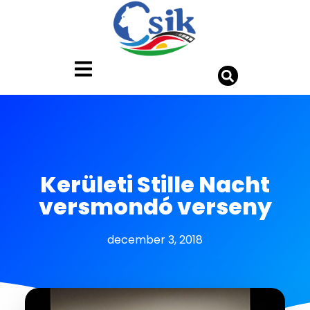
Kerületi Stille Nacht
versmondó verseny
december 3, 2018