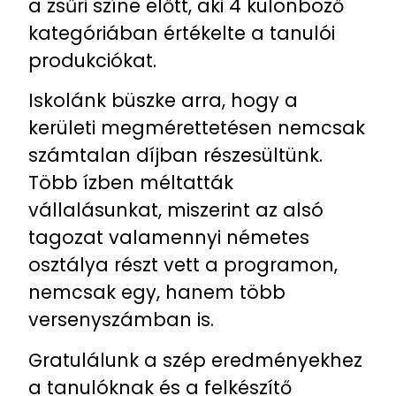
a zsűri színe előtt, aki 4 különböző
kategóriában értékelte a tanulói
produkciókat.
Iskolánk büszke arra, hogy a
kerületi megmérettetésen nemcsak
számtalan díjban részesültünk.
Több ízben méltatták
vállalásunkat, miszerint az alsó
tagozat valamennyi németes
osztálya részt vett a programon,
nemcsak egy, hanem több
versenyszámban is.
Gratulálunk a szép eredményekhez
a tanulóknak és a felkészítő