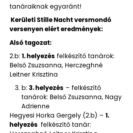
tanáraiknak egyaránt!
Kerületi Stille Nacht versmondó
versenyen elért eredmények:
Alsó tagozat:
2.b:
1. helyezés
felkészítő tanárok:
Belső Zsuzsanna, Herczeghné
Leitner Krisztina
b:
3. helyezés
– felkészítő
tanárok: Belső Zsuzsanna, Nagy
Adrienne
Hegyesi Horka Gergely (2.b) –
1.
helyezés
felkészítő tanár: