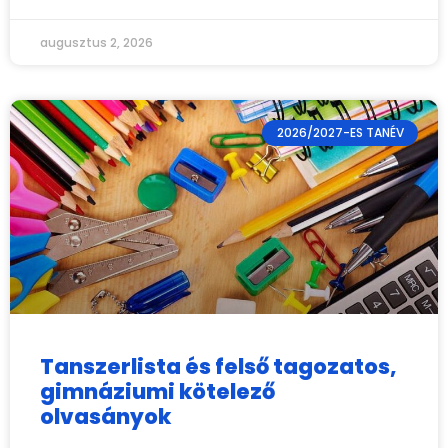
augusztus 2, 2026
2026/2027-ES TANÉV
Tanszerlista és felső tagozatos,
gimnáziumi kötelező
olvasányok