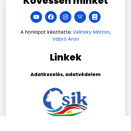
Kövessen minket
A honlapot készítette:
Velinsky Márton
,
Vábró Áron
Linkek
Adatkezelés, adatvédelem
Csik Ferenc Általános