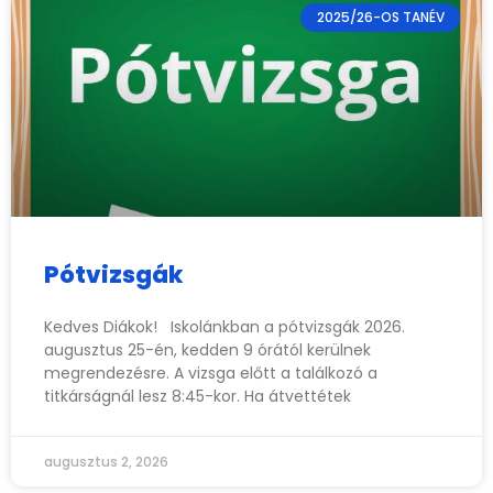
2025/26-OS TANÉV
Pótvizsgák
Kedves Diákok! Iskolánkban a pótvizsgák 2026.
augusztus 25-én, kedden 9 órától kerülnek
megrendezésre. A vizsga előtt a találkozó a
titkárságnál lesz 8:45-kor. Ha átvettétek
augusztus 2, 2026