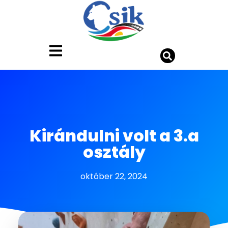
Kirándulni volt a 3.a
osztály
október 22, 2024