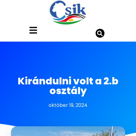
Kirándulni volt a 2.b
osztály
október 19, 2024