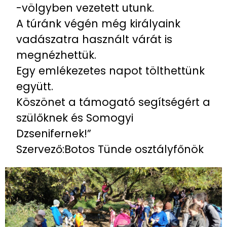
-völgyben vezetett utunk.
A túránk végén még királyaink
vadászatra használt várát is
megnézhettük.
Egy emlékezetes napot tölthettünk
együtt.
Köszönet a támogató segítségért a
szülőknek és Somogyi
Dzsenifernek!”
Szervező:Botos Tünde osztályfőnök