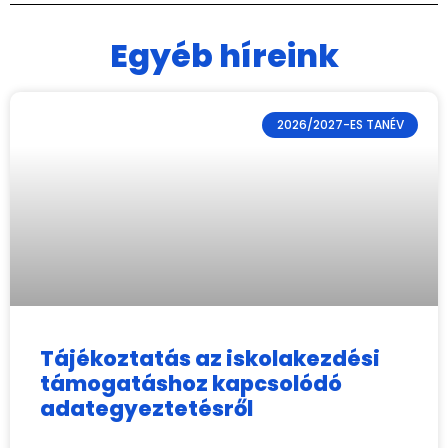
Egyéb híreink
2026/2027-ES TANÉV
Tájékoztatás az iskolakezdési
támogatáshoz kapcsolódó
adategyeztetésről