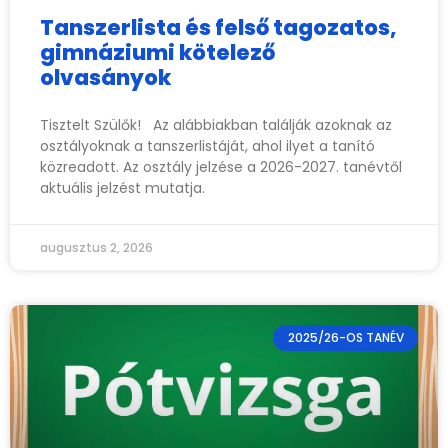
Tanszerlista és felső tagozatos,
gimnáziumi kötelező
olvasányok
Tisztelt Szülők! Az alábbiakban találják azoknak az
osztályoknak a tanszerlistáját, ahol ilyet a tanító
közreadott. Az osztály jelzése a 2026-2027. tanévtől
aktuális jelzést mutatja.
augusztus 2, 2026
2025/26-OS TANÉV