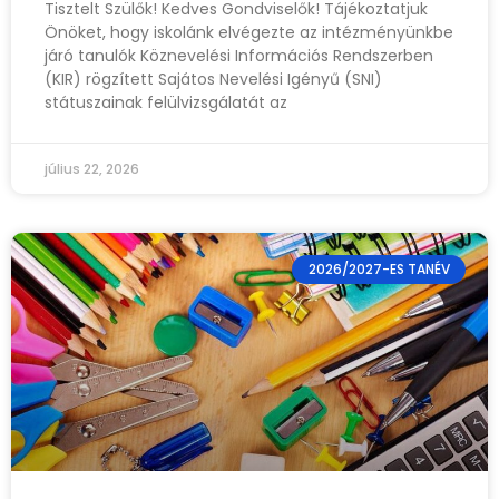
Tisztelt Szülők! Kedves Gondviselők! Tájékoztatjuk
Önöket, hogy iskolánk elvégezte az intézményünkbe
járó tanulók Köznevelési Információs Rendszerben
(KIR) rögzített Sajátos Nevelési Igényű (SNI)
státuszainak felülvizsgálatát az
július 22, 2026
2026/2027-ES TANÉV